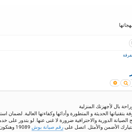
جاتها
فرقة
بحث
بحث متقدم
راحة بال لأجهزتك المنزلية
تقنياتها الحديثة و المتطورة وأدائها وكفاءتها العالية. لضمان است
لصيانة الدورية والاحترافية ضرورة لا غنى عنها. لو بتدور على خد
يارك الأضمن والأمثل. اتصل على
رقم صيانة بوش
19089 وهنكون في خدمتك فورًا.