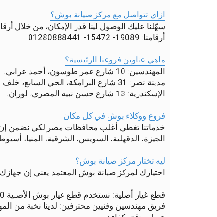
ر
م
ازاي تتواصل مع مركز صيانة بوش؟
ق
ر
سهّلنا عليك الوصول لينا قدر الإمكان، من خلال أر
و
أرقامنا: 19089- 15472- 01280888441
ء
ة
ماهي عناوين فروعنا الرئيسية؟
المهندسين: 10 شارع عمر طوسون، أحمد عرابي.
مدينة نصر: 31 شارع البرامكة، الحي السابع، خلف الحديقة الدولية.
الإسكندرية: 13 شارع حسن نبيه المصري، لوران.
فروع ووكلاء بوش في كل مكان
خدماتنا تغطي أغلب محافظات مصر لكي نضمن إن ا
الجيزة، الدقهلية، السويس، الشرقية، المنيا، أسيوط، 
ليه تختار مركز صيانة بوش؟
اختيارك لمركز صيانة بوش المعتمد يعني إن جهازك 
قطع غيار أصلية: نستخدم قطع غيار بوش الأصلية 100% ، بضمان معتمد، لكي تضمن إن جهازك سوف يعمل بأحسن أداء ولفترة أطول.
فريق مهندسين وفنيين محترفين: لدينا نخبة من ال