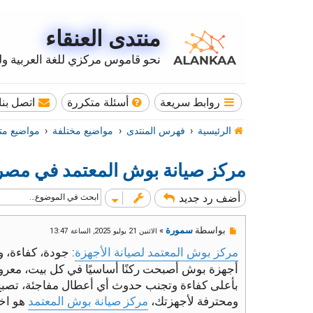
منتدى العنقاء
نحو قاموس مركزي للغة العربية وله
روابط سريعة
أسئلة متكررة
اتصل بنا
الرئيسية
فهرس المنتدى
مواضيع مختلفة
مواضيع مت
مركز صيانة بوش المعتمد في مصر
أضف رد جديد
م
بواسطة
سمورة
»
الاثنين 21 يوليو 2025, الساعة 13:47
ش
ا
مركز بوش المعتمد لصيانة الأجهزة
: جودة، كفاءة، و
ر
أجهزة بوش أصبحت ركنًا أساسيًا في كل بيت، معروفة ب
ك
ة
بأعلى كفاءة وتجنب حدوث أي أعطال مفاجئة، تصبح ا
غ
ومحترفة لأجهزتك،
مركز صيانة بوش المعتمد
هو اخت
ي