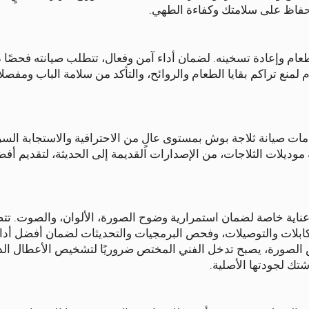
الحفاظ على سلامتك وكفاءة الطهي.
م وإعادة تسخينه. لضمان أداء آمن وفعال، تتطلب صيانته فحصًا د
منع تراكم بقايا الطعام والروائح، والتأكد من سلامة الباب ومفصلا
مات صيانة ثلاجة بوش بمستوى عالٍ من الاحترافية والاستجابة السري
 موديلات الثلاجات، من الإصدارات القديمة إلى الحديثة، لتقديم أ
عناية خاصة لضمان استمرارية وضوح الصورة، الألوان، والصوت. تت
كابلات والتوصيلات، وفحص البرمجيات والتحديثات لضمان أفضل أدا
 الصورة، يصبح تدخل الفني المختص ضروريًا لتشخيص الأعطال الد
شتك لجودتها الأصلية.