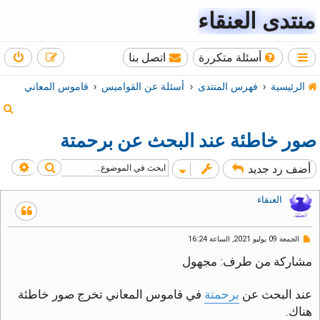
منتدى العنقاء
أسئلة متكررة
اتصل بنا
الرئيسية
فهرس المنتدى
أسئلة عن القواميس
قاموس المعاني
ب
ح
صور خاطئة عند البحث عن برحمتة
ث
بحث
بحث
أضف رد جديد
العنقاء
م
الجمعة 09 يوليو 2021, الساعة 16:24
ش
ا
مشاركة من طرف: مجهول
ر
ك
ة
عند البحث عن
برحمتة
في قاموس المعاني تخرج صور خاطئة
غ
هناك.
ي