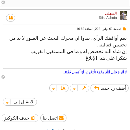
ر
أ
م
ع
ق
ل
السهلي
ى
ر
Site Admin
و
ء
ة
م
الجمعة 09 يوليو 2021, الساعة 16:32
ش
ا
نعم أوافقك الرأي، يبدوا ان محرك البحث عن الصور لا بد من
ر
تحسين فعاليته.
ك
ة
إن شاء الله نخصص له وقتا في المستقبل القريب.
غ
شكرا على هذا الإبلاغ.
ي
ر
م
ق
لَا أَبْرَحُ حَتَّىٰ أَبْلُغَ مَجْمَعَ الْبَحْرَيْنِ أَوْ أَمْضِيَ حُقُبًا...
ر
أ
و
ع
ء
ل
أضف رد جديد
ى
ة
الانتقال إلى
اتصل بنا
حذف الكوكيز