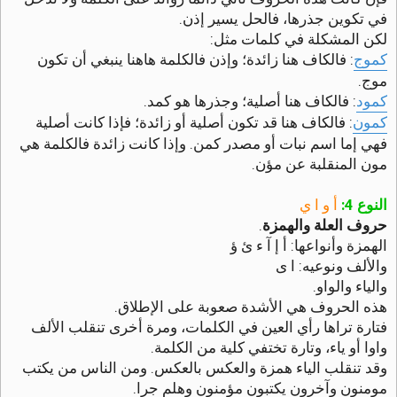
في تكوين جذرها، فالحل يسير إذن.
لكن المشكلة في كلمات مثل:
كموج
: فالكاف هنا زائدة؛ وإذن فالكلمة هاهنا ينبغي أن تكون
موج.
كمود
: فالكاف هنا أصلية؛ وجذرها هو كمد.
كمون
: فالكاف هنا قد تكون أصلية أو زائدة؛ فإذا كانت أصلية
فهي إما اسم نبات أو مصدر كمن. وإذا كانت زائدة فالكلمة هي
مون المنقلبة عن مؤن.
النوع 4:
أ و ا ي
حروف العلة والهمزة
.
الهمزة وأنواعها: أ إ آ ء ئ ؤ
والألف ونوعيه: ا ى
والياء والواو.
هذه الحروف هي الأشدة صعوبة على الإطلاق.
فتارة تراها رأي العين في الكلمات، ومرة أخرى تنقلب الألف
واوا أو ياء، وتارة تختفي كلية من الكلمة.
وقد تنقلب الياء همزة والعكس بالعكس. ومن الناس من يكتب
مومنون وآخرون يكتبون مؤمنون وهلم جرا.