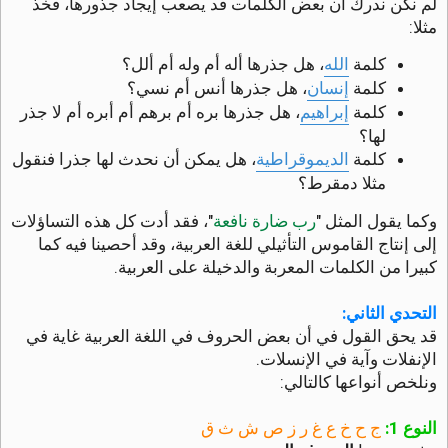
لم نكن ندرك أن بعض الكلمات قد يصعب إيجاد جذورها، فخذ
مثلا:
كلمة
الله
، هل جذرها أله أم وله أم ألل؟
كلمة
إنسان
، هل جذرها أنس أم نسي؟
كلمة
إبراهيم
، هل جذرها بره أم برهم أم أبره أم لا جذر
لها؟
كلمة
الديموقراطية
، هل يمكن أن نحدث لها جذرا فنقول
مثلا دمقرط؟
وكما يقول المثل "
رب ضارة نافعة
"، فقد أدت كل هذه التساؤلات
إلى إنتاج القاموس التأثيلي للغة العربية، وقد أحصينا فيه كما
كبيرا من الكلمات المعربة والدخيلة على العربية.
التحدي الثاني:
قد يحق القول في أن بعض الحروف في اللغة العربية غاية في
الإنفلات وآية في الإنسلات.
ونلخص أنواعها كالتالي:
النوع 1:
ج ح خ ع غ ر ز ص ش ث ق