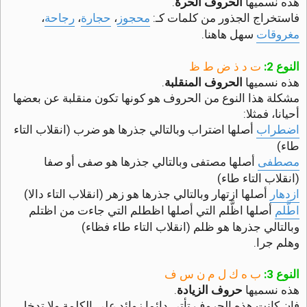
هذه نسميها
الحروف الحرة
.
فاستخراج الجذور من كلمات كـ:
محجوز
،
حجارة
،
رجاحة
،
مغروقات
سهل هاهنا.
النوع 2:
ت د ذ ض ط ظ
هذه نسميها
الحروف المنقلبة
.
مشكلة هذا النوع من الحروف هو كونها تكون منقلبة عن بعضها
أحيانا، فمثلا:
اضطراب
أصلها اضتراب وبالتالي جذرها هو ضرب (انقلاب التاء
طاء)
مصطفى
أصلها مصتفى وبالتالي جذرها هو صفى أو صفا
(انقلاب التاء طاء)
ازدهار
أصلها ازتهار وبالتالي جذرها هو زهر (انقلاب التاء دالا)
اطَّلم
أصلها اظَّلم التي أصلها اظطلم التي جاءت من اظتلم
وبالتالي جذرها هو ظلم (انقلاب التاء طاء فظاء)
وهلم جرا.
النوع 3:
ب ه ك ل م ن س ف
هذه نسميها
حروف الزيادة
.
فإن كانت هذه الحروف تأتي دائما زوائد على الكلمة ولا تدخل