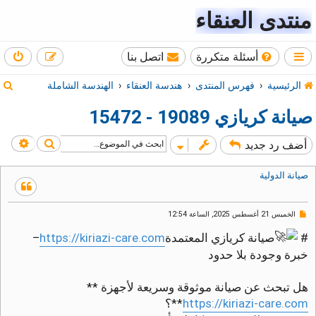
منتدى العنقاء
أسئلة متكررة
اتصل بنا
ب
الرئيسية
فهرس المنتدى
هندسة العنقاء
الهندسة الشاملة
ح
صيانة كريازي 19089 - 15472
ث
بحث
بحث
أضف رد جديد
صيانة الدولية
م
الخميس 21 أغسطس 2025, الساعة 12:54
ش
ا
#
صيانة كريازي المعتمدة
https://kiriazi-care.com
–
ر
خبرة وجودة بلا حدود
ك
ة
غ
هل تبحث عن صيانة موثوقة وسريعة لأجهزة **
ي
ر
https://kiriazi-care.com
**؟
م