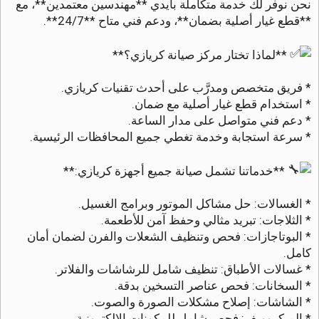
نحن نوفر لك خدمة متكاملة بأيدي **مهندسين معتمدين**، مع
ق
ر
**قطع غيار أصلية بضمان**، ودعم فني متاح **24/7**.
و
ء
ة
**لماذا تختار مركز صيانة كريازي؟**
* فريق متخصص ومدرَّب على أحدث تقنيات كريازي.
* استخدام قطع غيار أصلية مع ضمان.
* دعم فني متواصل على مدار الساعة.
* سرعة استجابة وخدمة تغطي جميع المحافظات الرئيسية.
**خدماتنا تشمل صيانة جميع أجهزة كريازي:**
* الغسالات: حل مشاكل الموتور وبرامج الغسيل.
* الثلاجات: تبريد مثالي وحفظ آمن للأطعمة.
* البوتاجازات: فحص وتنظيف الشعلات والفرن لضمان أمان
كامل.
* غسالات الأطباق: تنظيف شامل للرشاشات والفلاتر.
* السخانات: فحص عناصر التسخين بدقة.
* الشاشات: إصلاح مشكلات الصورة والصوت.
* الميكروويف: فحص شامل للمكونات الإلكترونية.