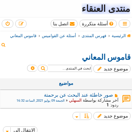
منتدى العنقاء
أسئلة متكررة
اتصل بنا
الرئيسية
فهرس المنتدى
أسئلة عن القواميس
قاموس المعاني
ب
ح
قاموس المعاني
ث
بحث
بحث متقدم
موضوع جديد
مواضيع
صور خاطئة عند البحث عن برحمتة
آخر مشاركة بواسطة
السهلي
«
الجمعة 09 يوليو 2021, الساعة 16:32
ردود:
1
موضوع جديد
الانتقال إلى