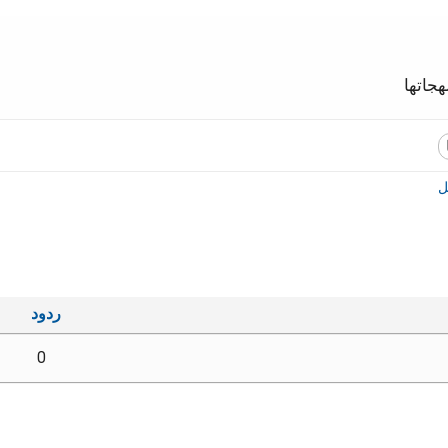
جاتها
ل
ث متقدم
ردود
0