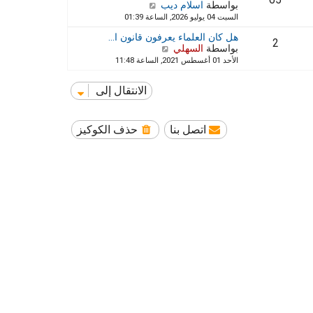
65
ش
بواسطة
اسلام ديب
آ
ش
ا
خ
السبت 04 يوليو 2026, الساعة 01:39
ا
ه
ر
ر
هل كان العلماء يعرفون قانون ا…
د
م
ك
2
ش
بواسطة
السهلي
آ
ش
ة
ا
خ
الأحد 01 أغسطس 2021, الساعة 11:48
ا
ه
ر
ر
د
م
ك
الانتقال إلى
آ
ش
ة
خ
ا
ر
ر
م
ك
اتصل بنا
حذف الكوكيز
ش
ة
ا
ر
ك
ة