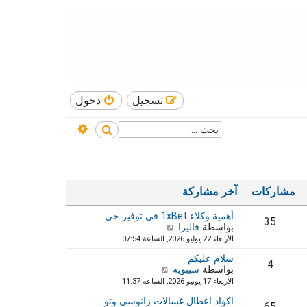
تسجيل
دخول
بحث متقدم
بحث
مشاركات
آخر مشاركة
أهمية وكلاء 1xBet في توفير خي…
35
ش
بواسطة
فاليرا
ا
الأربعاء 22 يوليو 2026, الساعة 07:54
ه
سلام عليكم
د
4
ش
بواسطة
سيبويه
آ
ا
خ
الأربعاء 17 يونيو 2026, الساعة 11:37
ه
ر
اكواد اعطال غسالات زانوسي وتو…
د
م