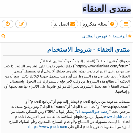
منتدى العنقاء
أسئلة متكررة
اتصل بنا
ب
الرئيسية
فهرس المنتدى
ح
منتدى العنقاء - شروط الاستخدام
ث
بدخولك ”منتدى العنقاء“ (المشار إليها بـ”نحن“، ”منتدى العنقاء“,
”https://www.alankaa.com/forum“) فإنك توافق قانونيا على الشروط التالية، إذا كنت
غير موافق على الالتزام قانونيا بهذه الشروط فعليك ألا تدخل أو/و تستعمل ”منتدى
العنقاء“، ربما نغير في هذه الشروط في أي وقت سنعمل جهدنا لإبلاغك بذلك، ومع أنه من
الحكمة أن تطالع هذه الشروط من وقت لآخر فإنه باستمرارك في الدخول واستعمال
”منتدى العنقاء“ بعد تعديل الشروط يعني أنك موافق قانونيا على الالتزام بها بعد تعديها أو/
و إضافتها.
منتدياتنا مدعومة من برنامج phpBB (ويشار إليه بهم أو ”برنامج phpBB“ أو
“www.phpbb.com” أو ”phpBB Limited“ أو ”phpBB Teams“) وهو برنامج منتديات
مرخص تحت “
رخصة جنو العمومية v2
” (يشار إليها بـ ”GPL“) ومن الممكن تحميله من
www.phpbb.com
.يسهل برنامج phpbb المناقشات القائمة على الإنترنت ؛ phpbb
Limited ليست مسؤوله عن السماح و/أو عدم السماح بالمحتوى و/أو السلوك المباح.
لمزيد من المعلومات حول phpbb اطلع على
https://www.phpbb.com/
.