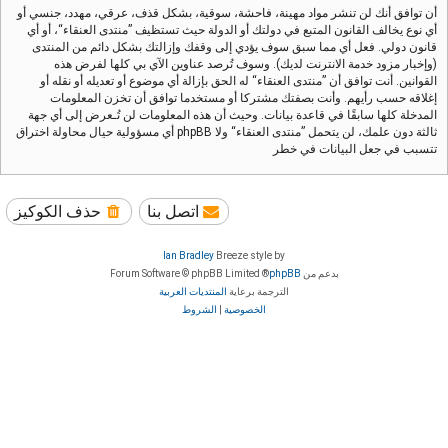
أن توافق أنك لن تنشر مواد مهينة، فاحشة، سوقية، بشكل قذف، عرقي، مهدد، جنسي أو
أي نوع يخالف القانون المتبع في دولتك أو الدولة حيث تستظيف ”منتدى العنقاء“، أو أي
قانون دولي. فعل أي مما سبق سوف يؤدي إلى وقفك وإزالتك بشكل دائم من المنتدى
(وإخبار مزود خدمة الانترنت لديك). وسوف تُرصد عناوين الآي بي كلها لفرض هذه
القوانين. أنت توافق أن ”منتدى العنقاء“ له الحق بإزالة أي موضوع أو تعديله أو نقله أو
إغلاقه حسب رأيهم. وأنت بصفتك مشتركا أو مستخدما توافق أن تخزن المعلومات
المدخلة كلها سابقًا في قاعدة بيانات. وحيث أن هذه المعلومات لن تُـعرض إلى أي جهة
ثالثة دون علمك، لن يتحمل ”منتدى العنقاء“ ولا phpBB أي مسؤولية حيال محاولة اختراق
تتسبب في جعل البيانات في خطر
اتصل بنا
حذف الكوكيز
Ian Bradley
Breeze style by
بدعم من
phpBB
® Forum Software © phpBB Limited
الترجمة برعاية
المنتديات العربية
الخصوصية
|
الشروط