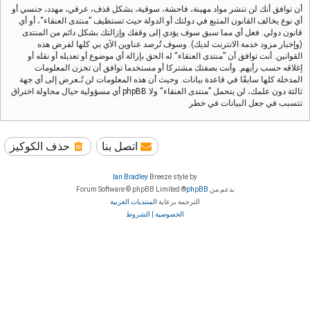
أن توافق أنك لن تنشر مواد مهينة، فاحشة، سوقية، بشكل قذف، عرقي، مهدد، جنسي أو
أي نوع يخالف القانون المتبع في دولتك أو الدولة حيث تستظيف ”منتدى العنقاء“، أو أي
قانون دولي. فعل أي مما سبق سوف يؤدي إلى وقفك وإزالتك بشكل دائم من المنتدى
(وإخبار مزود خدمة الانترنت لديك). وسوف تُرصد عناوين الآي بي كلها لفرض هذه
القوانين. أنت توافق أن ”منتدى العنقاء“ له الحق بإزالة أي موضوع أو تعديله أو نقله أو
إغلاقه حسب رأيهم. وأنت بصفتك مشتركا أو مستخدما توافق أن تخزن المعلومات
المدخلة كلها سابقًا في قاعدة بيانات. وحيث أن هذه المعلومات لن تُـعرض إلى أي جهة
ثالثة دون علمك، لن يتحمل ”منتدى العنقاء“ ولا phpBB أي مسؤولية حيال محاولة اختراق
تتسبب في جعل البيانات في خطر
اتصل بنا
حذف الكوكيز
Ian Bradley
Breeze style by
بدعم من
phpBB
® Forum Software © phpBB Limited
الترجمة برعاية
المنتديات العربية
الخصوصية
|
الشروط