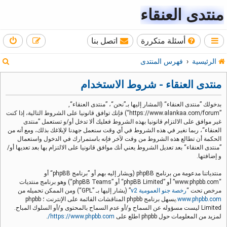
منتدى العنقاء
أسئلة متكررة
اتصل بنا
ب
الرئيسية
فهرس المنتدى
ح
منتدى العنقاء - شروط الاستخدام
ث
بدخولك ”منتدى العنقاء“ (المشار إليها بـ”نحن“، ”منتدى العنقاء“,
”https://www.alankaa.com/forum“) فإنك توافق قانونيا على الشروط التالية، إذا كنت
غير موافق على الالتزام قانونيا بهذه الشروط فعليك ألا تدخل أو/و تستعمل ”منتدى
العنقاء“، ربما نغير في هذه الشروط في أي وقت سنعمل جهدنا لإبلاغك بذلك، ومع أنه من
الحكمة أن تطالع هذه الشروط من وقت لآخر فإنه باستمرارك في الدخول واستعمال
”منتدى العنقاء“ بعد تعديل الشروط يعني أنك موافق قانونيا على الالتزام بها بعد تعديها أو/
و إضافتها.
منتدياتنا مدعومة من برنامج phpBB (ويشار إليه بهم أو ”برنامج phpBB“ أو
“www.phpbb.com” أو ”phpBB Limited“ أو ”phpBB Teams“) وهو برنامج منتديات
مرخص تحت “
رخصة جنو العمومية v2
” (يشار إليها بـ ”GPL“) ومن الممكن تحميله من
www.phpbb.com
.يسهل برنامج phpbb المناقشات القائمة على الإنترنت ؛ phpbb
Limited ليست مسؤوله عن السماح و/أو عدم السماح بالمحتوى و/أو السلوك المباح.
لمزيد من المعلومات حول phpbb اطلع على
https://www.phpbb.com/
.