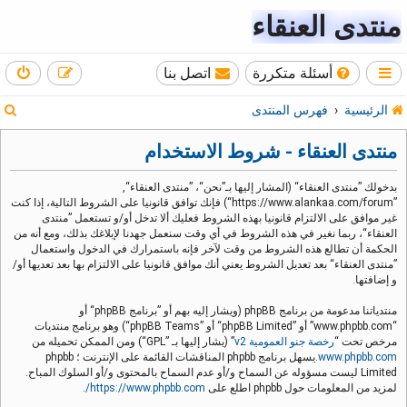
منتدى العنقاء
أسئلة متكررة
اتصل بنا
ب
الرئيسية
فهرس المنتدى
ح
منتدى العنقاء - شروط الاستخدام
ث
بدخولك ”منتدى العنقاء“ (المشار إليها بـ”نحن“، ”منتدى العنقاء“,
”https://www.alankaa.com/forum“) فإنك توافق قانونيا على الشروط التالية، إذا كنت
غير موافق على الالتزام قانونيا بهذه الشروط فعليك ألا تدخل أو/و تستعمل ”منتدى
العنقاء“، ربما نغير في هذه الشروط في أي وقت سنعمل جهدنا لإبلاغك بذلك، ومع أنه من
الحكمة أن تطالع هذه الشروط من وقت لآخر فإنه باستمرارك في الدخول واستعمال
”منتدى العنقاء“ بعد تعديل الشروط يعني أنك موافق قانونيا على الالتزام بها بعد تعديها أو/
و إضافتها.
منتدياتنا مدعومة من برنامج phpBB (ويشار إليه بهم أو ”برنامج phpBB“ أو
“www.phpbb.com” أو ”phpBB Limited“ أو ”phpBB Teams“) وهو برنامج منتديات
مرخص تحت “
رخصة جنو العمومية v2
” (يشار إليها بـ ”GPL“) ومن الممكن تحميله من
www.phpbb.com
.يسهل برنامج phpbb المناقشات القائمة على الإنترنت ؛ phpbb
Limited ليست مسؤوله عن السماح و/أو عدم السماح بالمحتوى و/أو السلوك المباح.
لمزيد من المعلومات حول phpbb اطلع على
https://www.phpbb.com/
.