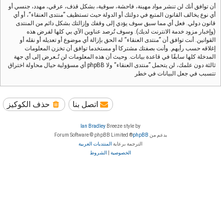
أن توافق أنك لن تنشر مواد مهينة، فاحشة، سوقية، بشكل قذف، عرقي، مهدد، جنسي أو
أي نوع يخالف القانون المتبع في دولتك أو الدولة حيث تستظيف ”منتدى العنقاء“، أو أي
قانون دولي. فعل أي مما سبق سوف يؤدي إلى وقفك وإزالتك بشكل دائم من المنتدى
(وإخبار مزود خدمة الانترنت لديك). وسوف تُرصد عناوين الآي بي كلها لفرض هذه
القوانين. أنت توافق أن ”منتدى العنقاء“ له الحق بإزالة أي موضوع أو تعديله أو نقله أو
إغلاقه حسب رأيهم. وأنت بصفتك مشتركا أو مستخدما توافق أن تخزن المعلومات
المدخلة كلها سابقًا في قاعدة بيانات. وحيث أن هذه المعلومات لن تُـعرض إلى أي جهة
ثالثة دون علمك، لن يتحمل ”منتدى العنقاء“ ولا phpBB أي مسؤولية حيال محاولة اختراق
تتسبب في جعل البيانات في خطر
اتصل بنا
حذف الكوكيز
Ian Bradley
Breeze style by
بدعم من
phpBB
® Forum Software © phpBB Limited
الترجمة برعاية
المنتديات العربية
الخصوصية
|
الشروط