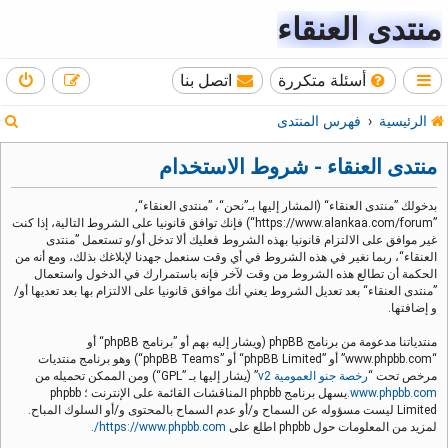
منتدى العنقاء
أسئلة متكررة
اتصل بنا
ب
الرئيسية
فهرس المنتدى
ح
منتدى العنقاء - شروط الاستخدام
ث
بدخولك ”منتدى العنقاء“ (المشار إليها بـ”نحن“، ”منتدى العنقاء“,
”https://www.alankaa.com/forum“) فإنك توافق قانونيا على الشروط التالية، إذا كنت
غير موافق على الالتزام قانونيا بهذه الشروط فعليك ألا تدخل أو/و تستعمل ”منتدى
العنقاء“، ربما نغير في هذه الشروط في أي وقت سنعمل جهدنا لإبلاغك بذلك، ومع أنه من
الحكمة أن تطالع هذه الشروط من وقت لآخر فإنه باستمرارك في الدخول واستعمال
”منتدى العنقاء“ بعد تعديل الشروط يعني أنك موافق قانونيا على الالتزام بها بعد تعديها أو/
و إضافتها.
منتدياتنا مدعومة من برنامج phpBB (ويشار إليه بهم أو ”برنامج phpBB“ أو
“www.phpbb.com” أو ”phpBB Limited“ أو ”phpBB Teams“) وهو برنامج منتديات
مرخص تحت “
رخصة جنو العمومية v2
” (يشار إليها بـ ”GPL“) ومن الممكن تحميله من
www.phpbb.com
.يسهل برنامج phpbb المناقشات القائمة على الإنترنت ؛ phpbb
Limited ليست مسؤوله عن السماح و/أو عدم السماح بالمحتوى و/أو السلوك المباح.
لمزيد من المعلومات حول phpbb اطلع على
https://www.phpbb.com/
.