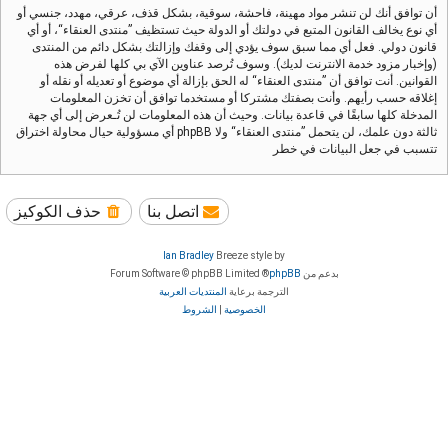
أن توافق أنك لن تنشر مواد مهينة، فاحشة، سوقية، بشكل قذف، عرقي، مهدد، جنسي أو
أي نوع يخالف القانون المتبع في دولتك أو الدولة حيث تستظيف ”منتدى العنقاء“، أو أي
قانون دولي. فعل أي مما سبق سوف يؤدي إلى وقفك وإزالتك بشكل دائم من المنتدى
(وإخبار مزود خدمة الانترنت لديك). وسوف تُرصد عناوين الآي بي كلها لفرض هذه
القوانين. أنت توافق أن ”منتدى العنقاء“ له الحق بإزالة أي موضوع أو تعديله أو نقله أو
إغلاقه حسب رأيهم. وأنت بصفتك مشتركا أو مستخدما توافق أن تخزن المعلومات
المدخلة كلها سابقًا في قاعدة بيانات. وحيث أن هذه المعلومات لن تُـعرض إلى أي جهة
ثالثة دون علمك، لن يتحمل ”منتدى العنقاء“ ولا phpBB أي مسؤولية حيال محاولة اختراق
تتسبب في جعل البيانات في خطر
اتصل بنا
حذف الكوكيز
Ian Bradley
Breeze style by
بدعم من
phpBB
® Forum Software © phpBB Limited
الترجمة برعاية
المنتديات العربية
الخصوصية
|
الشروط