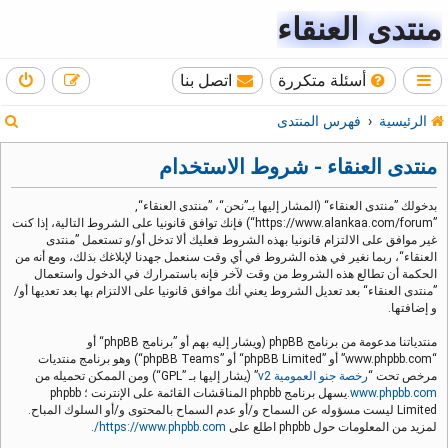
منتدى العنقاء
أسئلة متكررة
اتصل بنا
ب
الرئيسية
فهرس المنتدى
ح
منتدى العنقاء - شروط الاستخدام
ث
بدخولك ”منتدى العنقاء“ (المشار إليها بـ”نحن“، ”منتدى العنقاء“,
”https://www.alankaa.com/forum“) فإنك توافق قانونيا على الشروط التالية، إذا كنت
غير موافق على الالتزام قانونيا بهذه الشروط فعليك ألا تدخل أو/و تستعمل ”منتدى
العنقاء“، ربما نغير في هذه الشروط في أي وقت سنعمل جهدنا لإبلاغك بذلك، ومع أنه من
الحكمة أن تطالع هذه الشروط من وقت لآخر فإنه باستمرارك في الدخول واستعمال
”منتدى العنقاء“ بعد تعديل الشروط يعني أنك موافق قانونيا على الالتزام بها بعد تعديها أو/
و إضافتها.
منتدياتنا مدعومة من برنامج phpBB (ويشار إليه بهم أو ”برنامج phpBB“ أو
“www.phpbb.com” أو ”phpBB Limited“ أو ”phpBB Teams“) وهو برنامج منتديات
مرخص تحت “
رخصة جنو العمومية v2
” (يشار إليها بـ ”GPL“) ومن الممكن تحميله من
www.phpbb.com
.يسهل برنامج phpbb المناقشات القائمة على الإنترنت ؛ phpbb
Limited ليست مسؤوله عن السماح و/أو عدم السماح بالمحتوى و/أو السلوك المباح.
لمزيد من المعلومات حول phpbb اطلع على
https://www.phpbb.com/
.