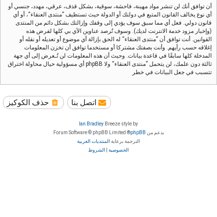
أن توافق أنك لن تنشر مواد مهينة، فاحشة، سوقية، بشكل قذف، عرقي، مهدد، جنسي أو
أي نوع يخالف القانون المتبع في دولتك أو الدولة حيث تستظيف ”منتدى العنقاء“، أو أي
قانون دولي. فعل أي مما سبق سوف يؤدي إلى وقفك وإزالتك بشكل دائم من المنتدى
(وإخبار مزود خدمة الانترنت لديك). وسوف تُرصد عناوين الآي بي كلها لفرض هذه
القوانين. أنت توافق أن ”منتدى العنقاء“ له الحق بإزالة أي موضوع أو تعديله أو نقله أو
إغلاقه حسب رأيهم. وأنت بصفتك مشتركا أو مستخدما توافق أن تخزن المعلومات
المدخلة كلها سابقًا في قاعدة بيانات. وحيث أن هذه المعلومات لن تُـعرض إلى أي جهة
ثالثة دون علمك، لن يتحمل ”منتدى العنقاء“ ولا phpBB أي مسؤولية حيال محاولة اختراق
تتسبب في جعل البيانات في خطر
اتصل بنا
حذف الكوكيز
Ian Bradley
Breeze style by
بدعم من
phpBB
® Forum Software © phpBB Limited
الترجمة برعاية
المنتديات العربية
الخصوصية
|
الشروط