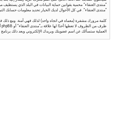
”منتدى العنقاء“ محمية بقوانين حماية البيانات في البلد الذي يستظيف مو
”منتدى العنقاء“. في كل الأحوال لديك الخيار تحديد معلومات حسابك التي تر
كلمة مرورك مشفرة (معماه في اتجاه واحد) لذلك فهي آمنة. ومع ذلك ف
العملية ستسألك عن اسم عضويتك وبريدك الإلكتروني وبعد ذلك برنامج phpBB سينشئ لك كلمة مرور جديدة لكي تدخل بها إلى حسابك.