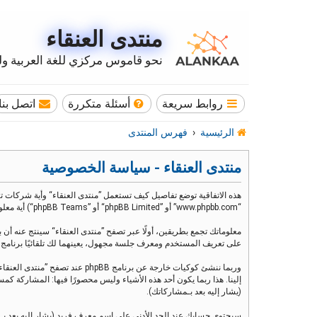
منتدى العنقاء
نحو قاموس مركزي للغة العربية وله
روابط سريعة
أسئلة متكررة
اتصل بنا
الرئيسية
فهرس المنتدى
منتدى العنقاء - سياسة الخصوصية
“www.phpbb.com” أو ”phpBB Limited“ أو ”phpBB Teams“) أية معلومات جُمعت خلال أية دورة من دورات استخدامك (مشار إليها بـ ”معلوماتك“).
على تعريف المستخدم ومعرف جلسة مجهول، يعينهما لك تلقائيًا برنامج phpBB. الكوكي الثالث سيتم إنشاؤه عندما تطالع مواضيع ضمن ”منتدى العنقاء“ ويستخدم لمعرفة أي مواضيع قد قمت بقراءتها وبالتالي إثراء تجربة المستخدم
إلينا. هذا ربما يكون أحد هذه الأشياء وليس محصورًا فيها: المشاركة
(يشار إليه بعد بـمشاركاتك).
سيحتوي حسابك عند الحد الأدنى على اسم معرف فريد (يشار إليه بعد بـ