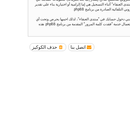
العنقاء“ أثناء التسجيل هي إما إلزامية أو اختيارية بناء على تقدير
تلقائية الصادرة من برنامج phpBB.
تعني دخول حسابك في ”منتدى العنقاء“، لذلك احمها بحرص وتحت أي
ظرف من الظروف لا تعطها أحدًا لها علاقة بـ”منتدى العنقاء“ أو phpBB أو أي طرف ثالث يسألك عن كلمة مرورك. إذا فقدت كلمة مرورك الخاصة بحسابك بإمكانك استعمال خدمة ”فقدت كلمة المرور“ المقدمة من برنامج phpBB. هذه
اتصل بنا
حذف الكوكيز