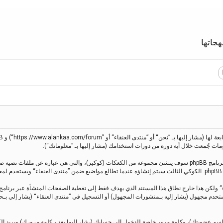
جاتها
معلوماتك تجمع بطريقين، أولًا عبر تصفح ”منتدى العنقاء“ سينتج عنه أن برنامج phpBB سوف ينشئ مجموعة من الكعكات (كوك
.
 كمستحدم مجهول (يشار إليه بـمنشورات المجهول) أو التسجيل في ”منتدى العنقاء“ (يشار إل
اسم عضويتك)، وكلمة مرور خاصة للدخول إلى حسابك (يشار إليها بعد بـكلمة مرورك) وبريد إ