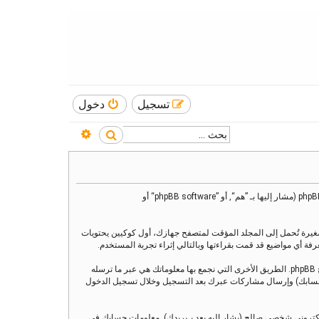
تسجيل
دخول
بحث متقدم
بحث
هذه الاتفاقية توضع تفاصيل كيف تستعمل ”منتدى العنقاء“ وأية شركات تابعة لها (مشار إليها بـ ”نحن“ أو ”منتدى العنقاء“ أو ”https://www.alankaa.com/forum“) و phpBB (مشار إليها بـ ”هم“, أو ”phpBB software“ أو
يز)، والتي هي عبارة عن ملفات نصية صغيرة تُحمل إلى المجلد المؤقت لمتصفح جهازك، أول كوكيين يحتويات
وربما ننشئ كوكيات خارجة عن برنامج phpBB عند تصفح ”منتدى العنقاء“ ولكن هذا خارج نطاق هذا المستند الذي يهدف فقط إلى تغطية الصفحات المنشأة عبر برنامج phpBB. الطريق الأخرى التي نجمع بها معلوماتك هي عبر ما ترسله
ي بـحسابك) وإرسال مشاركات عبرك بعد التسجيل وخلال تسجيل الدخول
لكتروني شخصي صالح (يشار إليه بعد بـبريدك). معلومات حسابك في