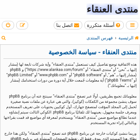
منتدى العنقاء
أسئلة متكررة
اتصل بنا
ب
الرئيسية
فهرس المنتدى
ح
منتدى العنقاء - سياسة الخصوصية
ث
هذه الاتفاقية توضع تفاصيل كيف تستعمل ”منتدى العنقاء“ وأية شركات تابعة لها (مشار
إليها بـ ”نحن“ أو ”منتدى العنقاء“ أو ”https://www.alankaa.com/forum“) و phpBB
(مشار إليها بـ ”هم“, أو ”phpBB software“ أو “www.phpbb.com” أو ”phpBB Limited“
أو ”phpBB Teams“) أية معلومات جُمعت خلال أية دورة من دورات استخدامك (مشار
إليها بـ ”معلوماتك“).
معلوماتك تجمع بطريقين، أولًا عبر تصفح ”منتدى العنقاء“ سينتج عنه أن برنامج phpBB
سوف ينشئ مجموعة من الكعكات (كوكيز)، والتي هي عبارة عن ملفات نصية صغيرة
تُحمل إلى المجلد المؤقت لمتصفح جهازك، أول كوكيين يحتويات على تعريف المستخدم
ومعرف جلسة مجهول، يعينهما لك تلقائيًا برنامج phpBB. الكوكي الثالث سيتم إنشاؤه
عندما تطالع مواضيع ضمن ”منتدى العنقاء“ ويستخدم لمعرفة أي مواضيع قد قمت بقراءتها
وبالتالي إثراء تجربة المستخدم.
وربما ننشئ كوكيات خارجة عن برنامج phpBB عند تصفح ”منتدى العنقاء“ ولكن هذا خارج
نطاق هذا المستند الذي يهدف فقط إلى تغطية الصفحات المنشأة عبر برنامج phpBB.