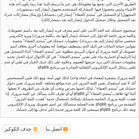
الطريق الأخرى التي نجمع بها معلوماتك هي عبر ما ترسله إلينا. هذا ربما يكون أحد هذه
الأشياء وليس محصورًا فيها: المشاركة كمستحدم مجهول (يشار إليه بـمنشورات
المجهول) أو التسجيل في ”منتدى العنقاء“ (يشار إلي بـحسابك) وإرسال مشاركات عبرك
بعد التسجيل وخلال تسجيل الدخول (يشار إليه بعد بـمشاركاتك).
سيحتوي حسابك عند الحد الأدنى على اسم معرف فريد (يشار إليه بعد بـاسم عضويتك)،
وكلمة مرور خاصة للدخول إلى حسابك (يشار إليها بعد بـكلمة مرورك) وبريد إلكتروني
شخصي صالح (يشار إليه بعد بـبريدك). معلومات حسابك في ”منتدى العنقاء“ محمية
بقوانين حماية البيانات في البلد الذي يستظيف موقعنا. أية معلومات أخرى بخلاف اسم
عضويتك أو كلمة مرورك أو عنوان البريدي مطلوبة عبر ”منتدى العنقاء“ أثناء التسجيل هي
إما إلزامية أو اختيارية بناء على تقدير ”منتدى العنقاء“. في كل الأحوال لديك الخيار تحديد
معلومات حسابك التي تريد عرضها للعموم. وعلاوة على ذلك لديك الخيار في تلقي أو عدم
تلقي رسائل البريد الإلكتروني التلقائية الصادرة من برنامج phpBB.
كلمة مرورك مشفرة (معماه في اتجاه واحد) لذلك فهي آمنة. ومع ذلك فمن المستحسن
أنك لا تعيد استعمال نفس كلمة المرور عبر عدة مواقع مختلفة. كلمة مرورك تعني دخول
حسابك في ”منتدى العنقاء“، لذلك احمها بحرص وتحت أي ظرف من الظروف لا تعطها
أحدًا لها علاقة بـ”منتدى العنقاء“ أو phpBB أو أي طرف ثالث يسألك عن كلمة مرورك. إذا
فقدت كلمة مرورك الخاصة بحسابك بإمكانك استعمال خدمة ”فقدت كلمة المرور“
المقدمة من برنامج phpBB. هذه العملية ستسألك عن اسم عضويتك وبريدك الإلكتروني
وبعد ذلك برنامج phpBB سينشئ لك كلمة مرور جديدة لكي تدخل بها إلى حسابك.
اتصل بنا
حذف الكوكيز