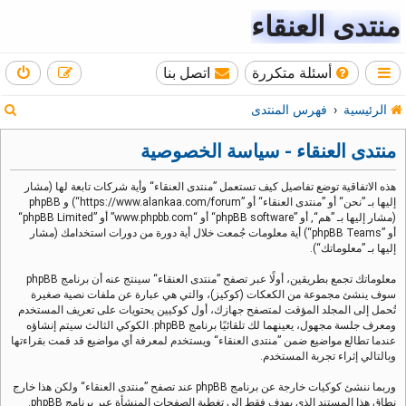
منتدى العنقاء
أسئلة متكررة
اتصل بنا
ب
الرئيسية
فهرس المنتدى
ح
منتدى العنقاء - سياسة الخصوصية
ث
هذه الاتفاقية توضع تفاصيل كيف تستعمل ”منتدى العنقاء“ وأية شركات تابعة لها (مشار
إليها بـ ”نحن“ أو ”منتدى العنقاء“ أو ”https://www.alankaa.com/forum“) و phpBB
(مشار إليها بـ ”هم“, أو ”phpBB software“ أو “www.phpbb.com” أو ”phpBB Limited“
أو ”phpBB Teams“) أية معلومات جُمعت خلال أية دورة من دورات استخدامك (مشار
إليها بـ ”معلوماتك“).
معلوماتك تجمع بطريقين، أولًا عبر تصفح ”منتدى العنقاء“ سينتج عنه أن برنامج phpBB
سوف ينشئ مجموعة من الكعكات (كوكيز)، والتي هي عبارة عن ملفات نصية صغيرة
تُحمل إلى المجلد المؤقت لمتصفح جهازك، أول كوكيين يحتويات على تعريف المستخدم
ومعرف جلسة مجهول، يعينهما لك تلقائيًا برنامج phpBB. الكوكي الثالث سيتم إنشاؤه
عندما تطالع مواضيع ضمن ”منتدى العنقاء“ ويستخدم لمعرفة أي مواضيع قد قمت بقراءتها
وبالتالي إثراء تجربة المستخدم.
وربما ننشئ كوكيات خارجة عن برنامج phpBB عند تصفح ”منتدى العنقاء“ ولكن هذا خارج
نطاق هذا المستند الذي يهدف فقط إلى تغطية الصفحات المنشأة عبر برنامج phpBB.