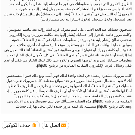
الطريق الأخرى التي نجمع بها معلوماتك هي عبر ما ترسله إلينا. هذا ربما يكون أحد هذه
الأشياء وليس محصورًا فيها: المشاركة كمستحدم مجهول (يشار إليه بـمنشورات
المجهول) أو التسجيل في ”منتدى العنقاء“ (يشار إلي بـحسابك) وإرسال مشاركات عبرك
بعد التسجيل وخلال تسجيل الدخول (يشار إليه بعد بـمشاركاتك).
سيحتوي حسابك عند الحد الأدنى على اسم معرف فريد (يشار إليه بعد بـاسم عضويتك)،
وكلمة مرور خاصة للدخول إلى حسابك (يشار إليها بعد بـكلمة مرورك) وبريد إلكتروني
شخصي صالح (يشار إليه بعد بـبريدك). معلومات حسابك في ”منتدى العنقاء“ محمية
بقوانين حماية البيانات في البلد الذي يستظيف موقعنا. أية معلومات أخرى بخلاف اسم
عضويتك أو كلمة مرورك أو عنوان البريدي مطلوبة عبر ”منتدى العنقاء“ أثناء التسجيل هي
إما إلزامية أو اختيارية بناء على تقدير ”منتدى العنقاء“. في كل الأحوال لديك الخيار تحديد
معلومات حسابك التي تريد عرضها للعموم. وعلاوة على ذلك لديك الخيار في تلقي أو عدم
تلقي رسائل البريد الإلكتروني التلقائية الصادرة من برنامج phpBB.
كلمة مرورك مشفرة (معماه في اتجاه واحد) لذلك فهي آمنة. ومع ذلك فمن المستحسن
أنك لا تعيد استعمال نفس كلمة المرور عبر عدة مواقع مختلفة. كلمة مرورك تعني دخول
حسابك في ”منتدى العنقاء“، لذلك احمها بحرص وتحت أي ظرف من الظروف لا تعطها
أحدًا لها علاقة بـ”منتدى العنقاء“ أو phpBB أو أي طرف ثالث يسألك عن كلمة مرورك. إذا
فقدت كلمة مرورك الخاصة بحسابك بإمكانك استعمال خدمة ”فقدت كلمة المرور“
المقدمة من برنامج phpBB. هذه العملية ستسألك عن اسم عضويتك وبريدك الإلكتروني
وبعد ذلك برنامج phpBB سينشئ لك كلمة مرور جديدة لكي تدخل بها إلى حسابك.
اتصل بنا
حذف الكوكيز