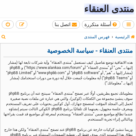
منتدى العنقاء
أسئلة متكررة
اتصل بنا
ب
الرئيسية
فهرس المنتدى
ح
منتدى العنقاء - سياسة الخصوصية
ث
هذه الاتفاقية توضع تفاصيل كيف تستعمل ”منتدى العنقاء“ وأية شركات تابعة لها (مشار
إليها بـ ”نحن“ أو ”منتدى العنقاء“ أو ”https://www.alankaa.com/forum“) و phpBB
(مشار إليها بـ ”هم“, أو ”phpBB software“ أو “www.phpbb.com” أو ”phpBB Limited“
أو ”phpBB Teams“) أية معلومات جُمعت خلال أية دورة من دورات استخدامك (مشار
إليها بـ ”معلوماتك“).
معلوماتك تجمع بطريقين، أولًا عبر تصفح ”منتدى العنقاء“ سينتج عنه أن برنامج phpBB
سوف ينشئ مجموعة من الكعكات (كوكيز)، والتي هي عبارة عن ملفات نصية صغيرة
تُحمل إلى المجلد المؤقت لمتصفح جهازك، أول كوكيين يحتويات على تعريف المستخدم
ومعرف جلسة مجهول، يعينهما لك تلقائيًا برنامج phpBB. الكوكي الثالث سيتم إنشاؤه
عندما تطالع مواضيع ضمن ”منتدى العنقاء“ ويستخدم لمعرفة أي مواضيع قد قمت بقراءتها
وبالتالي إثراء تجربة المستخدم.
وربما ننشئ كوكيات خارجة عن برنامج phpBB عند تصفح ”منتدى العنقاء“ ولكن هذا خارج
نطاق هذا المستند الذي يهدف فقط إلى تغطية الصفحات المنشأة عبر برنامج phpBB.