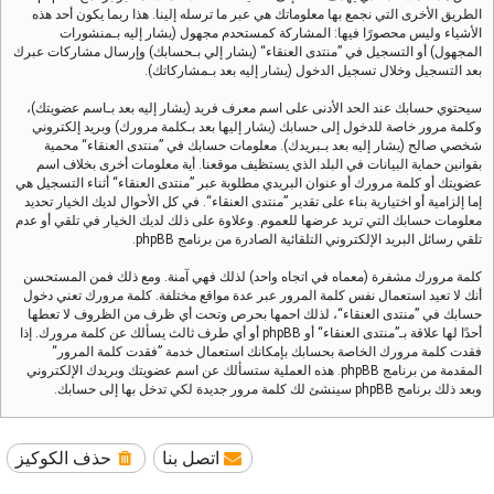
الطريق الأخرى التي نجمع بها معلوماتك هي عبر ما ترسله إلينا. هذا ربما يكون أحد هذه
الأشياء وليس محصورًا فيها: المشاركة كمستحدم مجهول (يشار إليه بـمنشورات
المجهول) أو التسجيل في ”منتدى العنقاء“ (يشار إلي بـحسابك) وإرسال مشاركات عبرك
بعد التسجيل وخلال تسجيل الدخول (يشار إليه بعد بـمشاركاتك).
سيحتوي حسابك عند الحد الأدنى على اسم معرف فريد (يشار إليه بعد بـاسم عضويتك)،
وكلمة مرور خاصة للدخول إلى حسابك (يشار إليها بعد بـكلمة مرورك) وبريد إلكتروني
شخصي صالح (يشار إليه بعد بـبريدك). معلومات حسابك في ”منتدى العنقاء“ محمية
بقوانين حماية البيانات في البلد الذي يستظيف موقعنا. أية معلومات أخرى بخلاف اسم
عضويتك أو كلمة مرورك أو عنوان البريدي مطلوبة عبر ”منتدى العنقاء“ أثناء التسجيل هي
إما إلزامية أو اختيارية بناء على تقدير ”منتدى العنقاء“. في كل الأحوال لديك الخيار تحديد
معلومات حسابك التي تريد عرضها للعموم. وعلاوة على ذلك لديك الخيار في تلقي أو عدم
تلقي رسائل البريد الإلكتروني التلقائية الصادرة من برنامج phpBB.
كلمة مرورك مشفرة (معماه في اتجاه واحد) لذلك فهي آمنة. ومع ذلك فمن المستحسن
أنك لا تعيد استعمال نفس كلمة المرور عبر عدة مواقع مختلفة. كلمة مرورك تعني دخول
حسابك في ”منتدى العنقاء“، لذلك احمها بحرص وتحت أي ظرف من الظروف لا تعطها
أحدًا لها علاقة بـ”منتدى العنقاء“ أو phpBB أو أي طرف ثالث يسألك عن كلمة مرورك. إذا
فقدت كلمة مرورك الخاصة بحسابك بإمكانك استعمال خدمة ”فقدت كلمة المرور“
المقدمة من برنامج phpBB. هذه العملية ستسألك عن اسم عضويتك وبريدك الإلكتروني
وبعد ذلك برنامج phpBB سينشئ لك كلمة مرور جديدة لكي تدخل بها إلى حسابك.
اتصل بنا
حذف الكوكيز