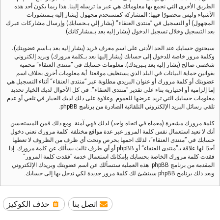
الطريق الأخرى التي نجمع بها معلوماتك هي عبر ما ترسله إلينا. هذا ربما يكون أحد هذه
الأشياء وليس محصورًا فيها: المشاركة كمستحدم مجهول (يشار إليه بـمنشورات
المجهول) أو التسجيل في ”منتدى العنقاء“ (يشار إلي بـحسابك) وإرسال مشاركات عبرك
بعد التسجيل وخلال تسجيل الدخول (يشار إليه بعد بـمشاركاتك).
سيحتوي حسابك عند الحد الأدنى على اسم معرف فريد (يشار إليه بعد بـاسم عضويتك)،
وكلمة مرور خاصة للدخول إلى حسابك (يشار إليها بعد بـكلمة مرورك) وبريد إلكتروني
شخصي صالح (يشار إليه بعد بـبريدك). معلومات حسابك في ”منتدى العنقاء“ محمية
بقوانين حماية البيانات في البلد الذي يستظيف موقعنا. أية معلومات أخرى بخلاف اسم
عضويتك أو كلمة مرورك أو عنوان البريدي مطلوبة عبر ”منتدى العنقاء“ أثناء التسجيل هي
إما إلزامية أو اختيارية بناء على تقدير ”منتدى العنقاء“. في كل الأحوال لديك الخيار تحديد
معلومات حسابك التي تريد عرضها للعموم. وعلاوة على ذلك لديك الخيار في تلقي أو عدم
تلقي رسائل البريد الإلكتروني التلقائية الصادرة من برنامج phpBB.
كلمة مرورك مشفرة (معماه في اتجاه واحد) لذلك فهي آمنة. ومع ذلك فمن المستحسن
أنك لا تعيد استعمال نفس كلمة المرور عبر عدة مواقع مختلفة. كلمة مرورك تعني دخول
حسابك في ”منتدى العنقاء“، لذلك احمها بحرص وتحت أي ظرف من الظروف لا تعطها
أحدًا لها علاقة بـ”منتدى العنقاء“ أو phpBB أو أي طرف ثالث يسألك عن كلمة مرورك. إذا
فقدت كلمة مرورك الخاصة بحسابك بإمكانك استعمال خدمة ”فقدت كلمة المرور“
المقدمة من برنامج phpBB. هذه العملية ستسألك عن اسم عضويتك وبريدك الإلكتروني
وبعد ذلك برنامج phpBB سينشئ لك كلمة مرور جديدة لكي تدخل بها إلى حسابك.
اتصل بنا
حذف الكوكيز