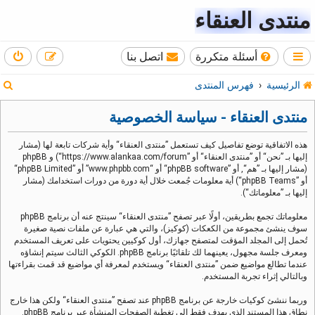
منتدى العنقاء
أسئلة متكررة
اتصل بنا
ب
الرئيسية
فهرس المنتدى
ح
منتدى العنقاء - سياسة الخصوصية
ث
هذه الاتفاقية توضع تفاصيل كيف تستعمل ”منتدى العنقاء“ وأية شركات تابعة لها (مشار
إليها بـ ”نحن“ أو ”منتدى العنقاء“ أو ”https://www.alankaa.com/forum“) و phpBB
(مشار إليها بـ ”هم“, أو ”phpBB software“ أو “www.phpbb.com” أو ”phpBB Limited“
أو ”phpBB Teams“) أية معلومات جُمعت خلال أية دورة من دورات استخدامك (مشار
إليها بـ ”معلوماتك“).
معلوماتك تجمع بطريقين، أولًا عبر تصفح ”منتدى العنقاء“ سينتج عنه أن برنامج phpBB
سوف ينشئ مجموعة من الكعكات (كوكيز)، والتي هي عبارة عن ملفات نصية صغيرة
تُحمل إلى المجلد المؤقت لمتصفح جهازك، أول كوكيين يحتويات على تعريف المستخدم
ومعرف جلسة مجهول، يعينهما لك تلقائيًا برنامج phpBB. الكوكي الثالث سيتم إنشاؤه
عندما تطالع مواضيع ضمن ”منتدى العنقاء“ ويستخدم لمعرفة أي مواضيع قد قمت بقراءتها
وبالتالي إثراء تجربة المستخدم.
وربما ننشئ كوكيات خارجة عن برنامج phpBB عند تصفح ”منتدى العنقاء“ ولكن هذا خارج
نطاق هذا المستند الذي يهدف فقط إلى تغطية الصفحات المنشأة عبر برنامج phpBB.