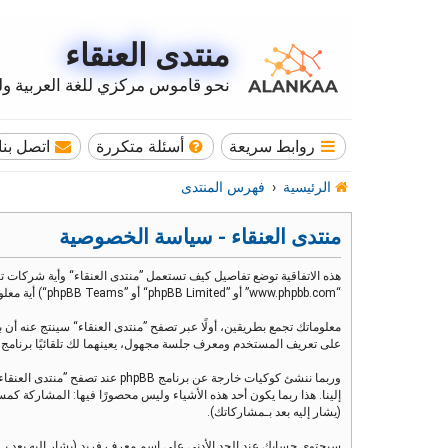
منتدى العنقاء
نحو قاموس مركزي للغة العربية وله
روابط سريعة
أسئلة متكررة
اتصل بنا
الرئيسية
فهرس المنتدى
منتدى العنقاء - سياسة الخصوصية
“www.phpbb.com” أو ”phpBB Limited“ أو ”phpBB Teams“) أية معلومات جُمعت خلال أية دورة من دورات استخدامك (مشار إليها بـ ”معلوماتك“).
على تعريف المستخدم ومعرف جلسة مجهول، يعينهما لك تلقائيًا برنامج phpBB. الكوكي الثالث سيتم إنشاؤه عندما تطالع مواضيع ضمن ”منتدى العنقاء“ ويستخدم لمعرفة أي مواضيع قد قمت بقراءتها وبالتالي إثراء تجربة المستخدم
إلينا. هذا ربما يكون أحد هذه الأشياء وليس محصورًا فيها: المشاركة
(يشار إليه بعد بـمشاركاتك).
سيحتوي حسابك عند الحد الأدنى على اسم معرف فريد (يشار إليه بعد بـ