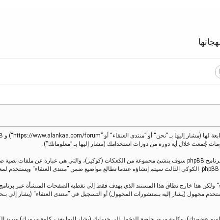
جاتها
معلوماتك تجمع بطريقين، أولًا عبر تصفح ”منتدى العنقاء“ سينتج عنه أن برنامج phpBB سوف ينشئ مجموعة من الكعكات (كوك
.
 كمستحدم مجهول (يشار إليه بـمنشورات المجهول) أو التسجيل في ”منتدى العنقاء“ (يشار إل
اسم عضويتك)، وكلمة مرور خاصة للدخول إلى حسابك (يشار إليها بعد بـكلمة مرورك) وبريد إ