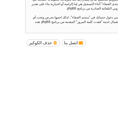
العنقاء“ أثناء التسجيل هي إما إلزامية أو اختيارية بناء على تقدير
تلقائية الصادرة من برنامج phpBB.
تعني دخول حسابك في ”منتدى العنقاء“، لذلك احمها بحرص وتحت أي
ظرف من الظروف لا تعطها أحدًا لها علاقة بـ”منتدى العنقاء“ أو phpBB أو أي طرف ثالث يسألك عن كلمة مرورك. إذا فقدت كلمة مرورك الخاصة بحسابك بإمكانك استعمال خدمة ”فقدت كلمة المرور“ المقدمة من برنامج phpBB. هذه
اتصل بنا
حذف الكوكيز