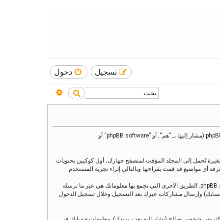
تسجيل
دخول
بحث متقدم
بحث
هذه الاتفاقية توضع تفاصيل كيف تستعمل ”منتدى العنقاء“ وأية شركات تابعة لها (مشار إليها بـ ”نحن“ أو ”منتدى العنقاء“ أو ”https://www.alankaa.com/forum“) و phpBB (مشار إليها بـ ”هم“, أو ”phpBB software“ أو
يز)، والتي هي عبارة عن ملفات نصية صغيرة تُحمل إلى المجلد المؤقت لمتصفح جهازك، أول كوكيين يحتويات
وربما ننشئ كوكيات خارجة عن برنامج phpBB عند تصفح ”منتدى العنقاء“ ولكن هذا خارج نطاق هذا المستند الذي يهدف فقط إلى تغطية الصفحات المنشأة عبر برنامج phpBB. الطريق الأخرى التي نجمع بها معلوماتك هي عبر ما ترسله
ي بـحسابك) وإرسال مشاركات عبرك بعد التسجيل وخلال تسجيل الدخول
لكتروني شخصي صالح (يشار إليه بعد بـبريدك). معلومات حسابك في