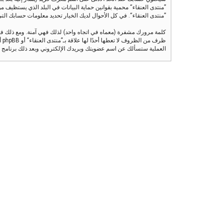
”منتدى العنقاء“ محمية بقوانين حماية البيانات في البلد الذي يستظيف مو
”منتدى العنقاء“. في كل الأحوال لديك الخيار تحديد معلومات حسابك التي تر
كلمة مرورك مشفرة (معماه في اتجاه واحد) لذلك فهي آمنة. ومع ذلك ف
العملية ستسألك عن اسم عضويتك وبريدك الإلكتروني وبعد ذلك برنامج phpBB سينشئ لك كلمة مرور جديدة لكي تدخل بها إلى حسابك.