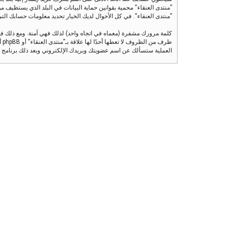
”منتدى العنقاء“ محمية بقوانين حماية البيانات في البلد الذي يستظيف مو
”منتدى العنقاء“. في كل الأحوال لديك الخيار تحديد معلومات حسابك التي تر
كلمة مرورك مشفرة (معماه في اتجاه واحد) لذلك فهي آمنة. ومع ذلك ف
العملية ستسألك عن اسم عضويتك وبريدك الإلكتروني وبعد ذلك برنامج phpBB سينشئ لك كلمة مرور جديدة لكي تدخل بها إلى حسابك.