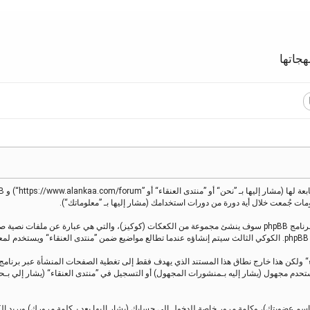
جاتها
معلوماتك تجمع بطريقين، أولًا عبر تصفح ”منتدى العنقاء“ سينتج عنه أن برنامج phpBB سوف ينشئ مجموعة من الكعكات (كوك
.
 كمستحدم مجهول (يشار إليه بـمنشورات المجهول) أو التسجيل في ”منتدى العنقاء“ (يشار إل
اسم عضويتك)، وكلمة مرور خاصة للدخول إلى حسابك (يشار إليها بعد بـكلمة مرورك) وبريد إ