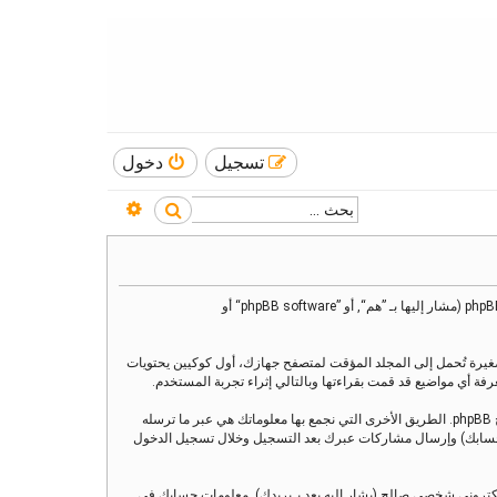
تسجيل
دخول
بحث متقدم
بحث
هذه الاتفاقية توضع تفاصيل كيف تستعمل ”منتدى العنقاء“ وأية شركات تابعة لها (مشار إليها بـ ”نحن“ أو ”منتدى العنقاء“ أو ”https://www.alankaa.com/forum“) و phpBB (مشار إليها بـ ”هم“, أو ”phpBB software“ أو
يز)، والتي هي عبارة عن ملفات نصية صغيرة تُحمل إلى المجلد المؤقت لمتصفح جهازك، أول كوكيين يحتويات
وربما ننشئ كوكيات خارجة عن برنامج phpBB عند تصفح ”منتدى العنقاء“ ولكن هذا خارج نطاق هذا المستند الذي يهدف فقط إلى تغطية الصفحات المنشأة عبر برنامج phpBB. الطريق الأخرى التي نجمع بها معلوماتك هي عبر ما ترسله
ي بـحسابك) وإرسال مشاركات عبرك بعد التسجيل وخلال تسجيل الدخول
لكتروني شخصي صالح (يشار إليه بعد بـبريدك). معلومات حسابك في