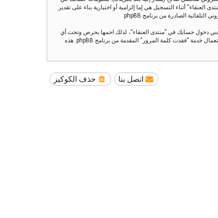
العنقاء“ أثناء التسجيل هي إما إلزامية أو اختيارية بناء على تقدير
تلقائية الصادرة من برنامج phpBB.
تعني دخول حسابك في ”منتدى العنقاء“، لذلك احمها بحرص وتحت أي
ظرف من الظروف لا تعطها أحدًا لها علاقة بـ”منتدى العنقاء“ أو phpBB أو أي طرف ثالث يسألك عن كلمة مرورك. إذا فقدت كلمة مرورك الخاصة بحسابك بإمكانك استعمال خدمة ”فقدت كلمة المرور“ المقدمة من برنامج phpBB. هذه
اتصل بنا
حذف الكوكيز