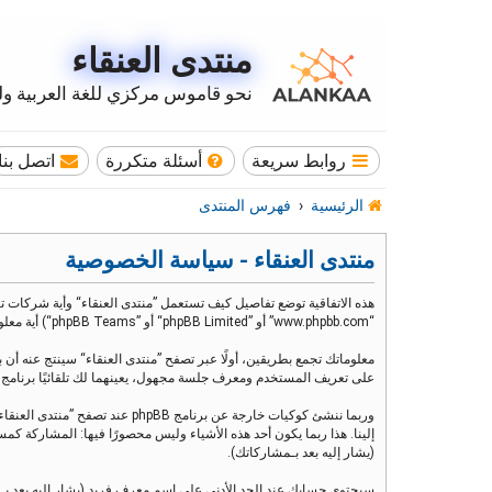
منتدى العنقاء
نحو قاموس مركزي للغة العربية وله
روابط سريعة
أسئلة متكررة
اتصل بنا
الرئيسية
فهرس المنتدى
منتدى العنقاء - سياسة الخصوصية
“www.phpbb.com” أو ”phpBB Limited“ أو ”phpBB Teams“) أية معلومات جُمعت خلال أية دورة من دورات استخدامك (مشار إليها بـ ”معلوماتك“).
على تعريف المستخدم ومعرف جلسة مجهول، يعينهما لك تلقائيًا برنامج phpBB. الكوكي الثالث سيتم إنشاؤه عندما تطالع مواضيع ضمن ”منتدى العنقاء“ ويستخدم لمعرفة أي مواضيع قد قمت بقراءتها وبالتالي إثراء تجربة المستخدم
إلينا. هذا ربما يكون أحد هذه الأشياء وليس محصورًا فيها: المشاركة
(يشار إليه بعد بـمشاركاتك).
سيحتوي حسابك عند الحد الأدنى على اسم معرف فريد (يشار إليه بعد بـ