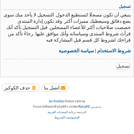
تسجيل
ينبغي أن تكون مسجلًا لتستطيع الدخول. التسجيل لا يأخذ منك سوى
بضع دقائق وسيعطيك مميزات أكثر. وقد تكون إدارة المنتدى
خصصت صلاحيات أكثر للأعضاء المسجلين. قبل التسجيل تأكد أنك
قرأتَ شروط المنتدى وسياساته وأنك موافق عليها. رجاءً تأكد من
قراءتك لشروط كل قسم قبل المشاركة فيه
شروط الاستخدام
|
سياسة الخصوصية
تسجيل
اتصل بنا
حذف الكوكيز
Ian Bradley
Breeze style by
بدعم من
phpBB
® Forum Software © phpBB Limited
الترجمة برعاية
المنتديات العربية
الخصوصية
|
الشروط