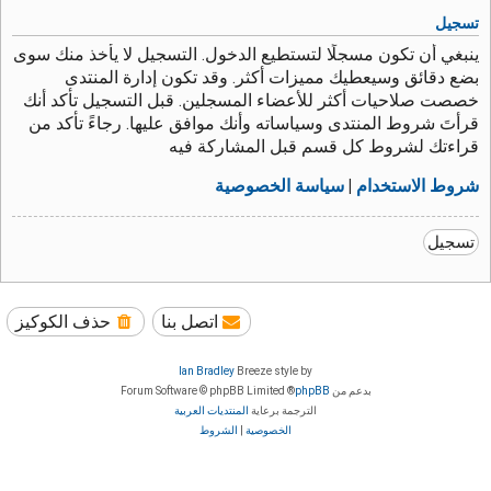
تسجيل
ينبغي أن تكون مسجلًا لتستطيع الدخول. التسجيل لا يأخذ منك سوى
بضع دقائق وسيعطيك مميزات أكثر. وقد تكون إدارة المنتدى
خصصت صلاحيات أكثر للأعضاء المسجلين. قبل التسجيل تأكد أنك
قرأتَ شروط المنتدى وسياساته وأنك موافق عليها. رجاءً تأكد من
قراءتك لشروط كل قسم قبل المشاركة فيه
شروط الاستخدام
|
سياسة الخصوصية
تسجيل
اتصل بنا
حذف الكوكيز
Ian Bradley
Breeze style by
بدعم من
phpBB
® Forum Software © phpBB Limited
الترجمة برعاية
المنتديات العربية
الخصوصية
|
الشروط