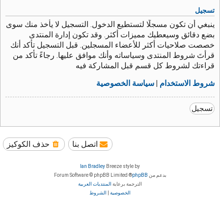
تسجيل
ينبغي أن تكون مسجلًا لتستطيع الدخول. التسجيل لا يأخذ منك سوى
بضع دقائق وسيعطيك مميزات أكثر. وقد تكون إدارة المنتدى
خصصت صلاحيات أكثر للأعضاء المسجلين. قبل التسجيل تأكد أنك
قرأتَ شروط المنتدى وسياساته وأنك موافق عليها. رجاءً تأكد من
قراءتك لشروط كل قسم قبل المشاركة فيه
شروط الاستخدام
|
سياسة الخصوصية
تسجيل
اتصل بنا
حذف الكوكيز
Ian Bradley
Breeze style by
بدعم من
phpBB
® Forum Software © phpBB Limited
الترجمة برعاية
المنتديات العربية
الخصوصية
|
الشروط