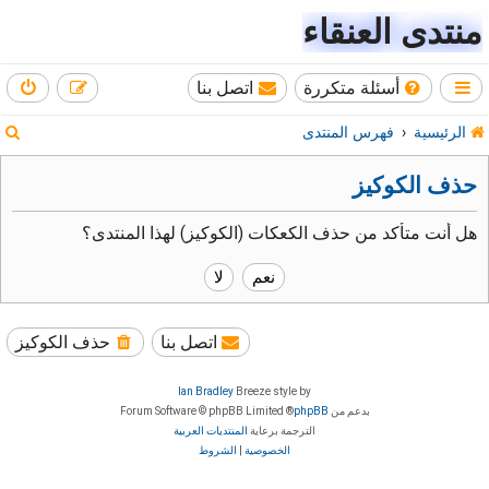
منتدى العنقاء
أسئلة متكررة
اتصل بنا
ب
الرئيسية
فهرس المنتدى
ح
حذف الكوكيز
ث
هل أنت متأكد من حذف الكعكات (الكوكيز) لهذا المنتدى؟
اتصل بنا
حذف الكوكيز
Ian Bradley
Breeze style by
بدعم من
phpBB
® Forum Software © phpBB Limited
الترجمة برعاية
المنتديات العربية
الخصوصية
|
الشروط