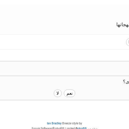
جاتها
ى؟
Ian Bradley
Breeze style by
بدعم من
phpBB
® Forum Software © phpBB Limited