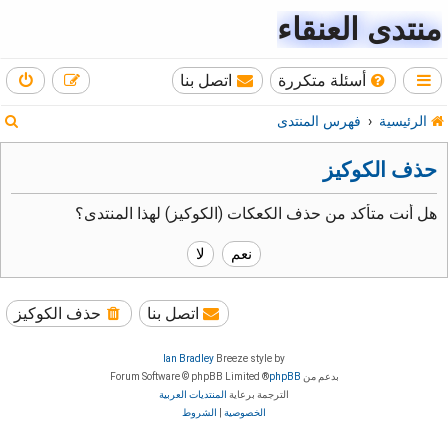
منتدى العنقاء
أسئلة متكررة
اتصل بنا
ب
الرئيسية
فهرس المنتدى
ح
حذف الكوكيز
ث
هل أنت متأكد من حذف الكعكات (الكوكيز) لهذا المنتدى؟
اتصل بنا
حذف الكوكيز
Ian Bradley
Breeze style by
بدعم من
phpBB
® Forum Software © phpBB Limited
الترجمة برعاية
المنتديات العربية
الخصوصية
|
الشروط