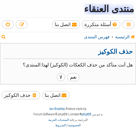
منتدى العنقاء
أسئلة متكررة
اتصل بنا
ب
الرئيسية
فهرس المنتدى
ح
حذف الكوكيز
ث
هل أنت متأكد من حذف الكعكات (الكوكيز) لهذا المنتدى؟
اتصل بنا
حذف الكوكيز
Ian Bradley
Breeze style by
بدعم من
phpBB
® Forum Software © phpBB Limited
الترجمة برعاية
المنتديات العربية
الخصوصية
|
الشروط