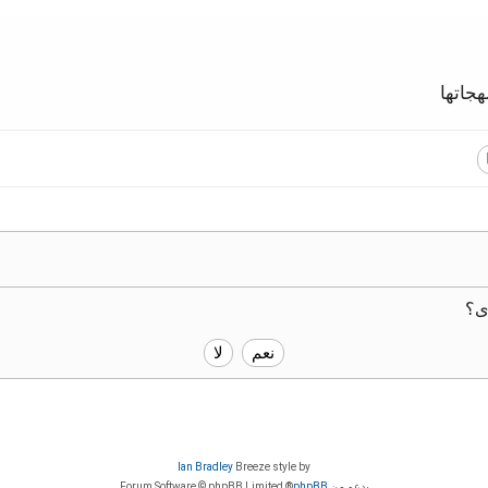
جاتها
ى؟
Ian Bradley
Breeze style by
بدعم من
phpBB
® Forum Software © phpBB Limited