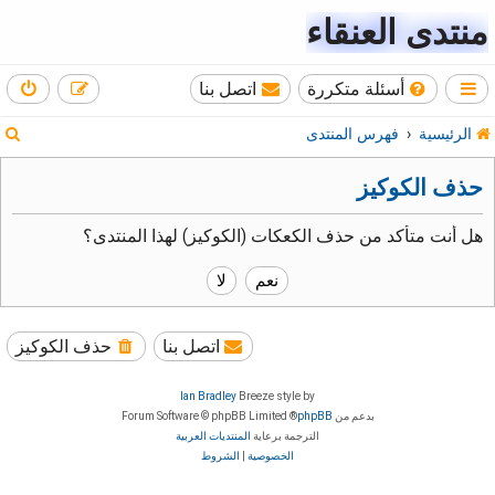
منتدى العنقاء
أسئلة متكررة
اتصل بنا
ب
الرئيسية
فهرس المنتدى
ح
حذف الكوكيز
ث
هل أنت متأكد من حذف الكعكات (الكوكيز) لهذا المنتدى؟
اتصل بنا
حذف الكوكيز
Ian Bradley
Breeze style by
بدعم من
phpBB
® Forum Software © phpBB Limited
الترجمة برعاية
المنتديات العربية
الخصوصية
|
الشروط