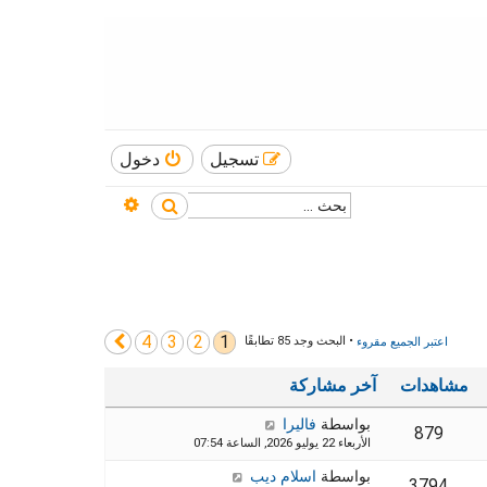
تسجيل
دخول
بحث متقدم
بحث
4
3
2
1
التالي
اعتبر الجميع مقروء
• البحث وجد 85 تطابقًا
مشاهدات
آخر مشاركة
بواسطة
فاليرا
879
الأربعاء 22 يوليو 2026, الساعة 07:54
بواسطة
اسلام ديب
3794