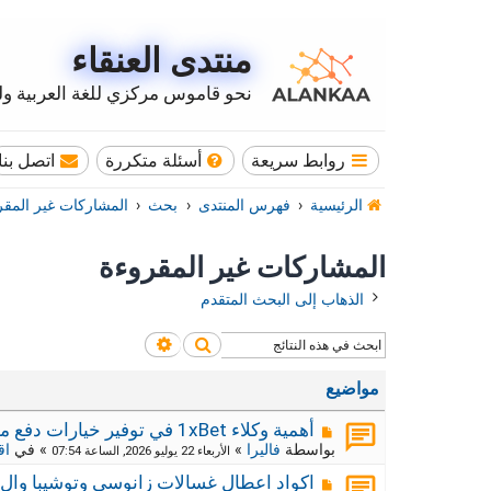
منتدى العنقاء
نحو قاموس مركزي للغة العربية وله
روابط سريعة
أسئلة متكررة
اتصل بنا
الرئيسية
فهرس المنتدى
بحث
المشاركات غير المقر
المشاركات غير المقروءة
الذهاب إلى البحث المتقدم
بحث
بحث متقدم
مواضيع
م
أهمية وكلاء 1xBet في توفير خيارات دفع محلية
ش
بواسطة
فاليرا
»
» في
اق
الأربعاء 22 يوليو 2026, الساعة 07:54
ا
ر
م
اكواد اعطال غسالات زانوسي وتوشيبا وال