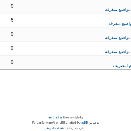
0
مواضيع متفرقة
5
اضيع متفرقة
0
مواضيع متفرقة
0
مواضيع متفرقة
0
 التصريف
Ian Bradley
Breeze style by
بدعم من
phpBB
® Forum Software © phpBB Limited
الترجمة برعاية
المنتديات العربية