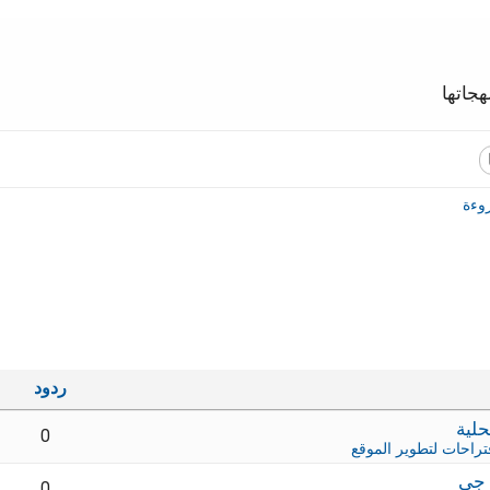
جاتها
وءة
ردود
0
تراحات لتطوير الموقع
 جي
0