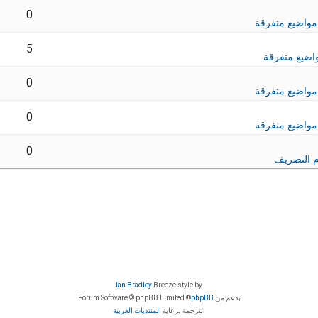
0
مواضيع متفرقة
5
اضيع متفرقة
0
مواضيع متفرقة
0
مواضيع متفرقة
0
 التصريف
Ian Bradley
Breeze style by
بدعم من
phpBB
® Forum Software © phpBB Limited
الترجمة برعاية
المنتديات العربية