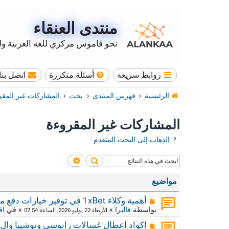
منتدى العنقاء
نحو قاموس مركزي للغة العربية وله
روابط سريعة
أسئلة متكررة
اتصل بنا
الرئيسية
فهرس المنتدى
بحث
المشاركات غير المقر
المشاركات غير المقروءة
الذهاب إلى البحث المتقدم
بحث
بحث متقدم
مواضيع
م
أهمية وكلاء 1xBet في توفير خيارات دفع محلية
ش
بواسطة
فاليرا
»
» في
اق
الأربعاء 22 يوليو 2026, الساعة 07:54
ا
ر
م
اكواد اعطال غسالات زانوسي وتوشيبا وال