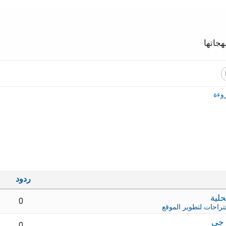
جاتها
وءة
ردود
0
تراحات لتطوير الموقع
 جي
0