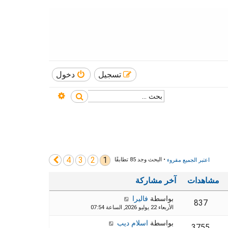
تسجيل
دخول
بحث متقدم
بحث
4
3
2
1
التالي
اعتبر الجميع مقروء
• البحث وجد 85 تطابقًا
مشاهدات
آخر مشاركة
بواسطة
فاليرا
837
الأربعاء 22 يوليو 2026, الساعة 07:54
بواسطة
اسلام ديب
3755