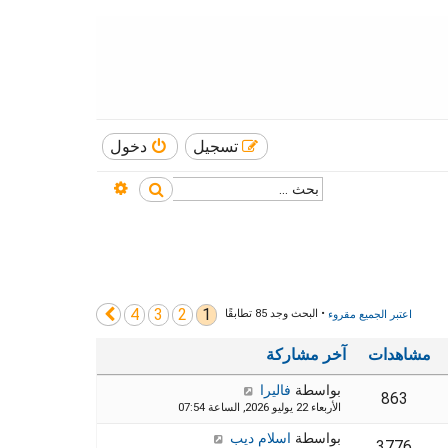
تسجيل
دخول
بحث متقدم
بحث
4
3
2
1
التالي
اعتبر الجميع مقروء
• البحث وجد 85 تطابقًا
مشاهدات
آخر مشاركة
بواسطة
فاليرا
863
الأربعاء 22 يوليو 2026, الساعة 07:54
بواسطة
اسلام ديب
3776