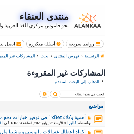
منتدى العنقاء
نحو قاموس مركزي للغة العربية وله
روابط سريعة
أسئلة متكررة
اتصل بنا
الرئيسية
فهرس المنتدى
بحث
المشاركات غير المقر
المشاركات غير المقروءة
الذهاب إلى البحث المتقدم
بحث
بحث متقدم
مواضيع
م
أهمية وكلاء 1xBet في توفير خيارات دفع محلية
ش
بواسطة
فاليرا
»
» في
اق
الأربعاء 22 يوليو 2026, الساعة 07:54
ا
ر
م
اكواد اعطال غسالات زانوسي وتوشيبا وال