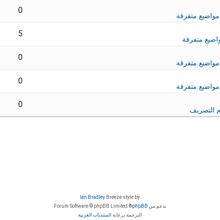
0
مواضيع متفرقة
5
اضيع متفرقة
0
مواضيع متفرقة
0
مواضيع متفرقة
0
 التصريف
Ian Bradley
Breeze style by
بدعم من
phpBB
® Forum Software © phpBB Limited
الترجمة برعاية
المنتديات العربية