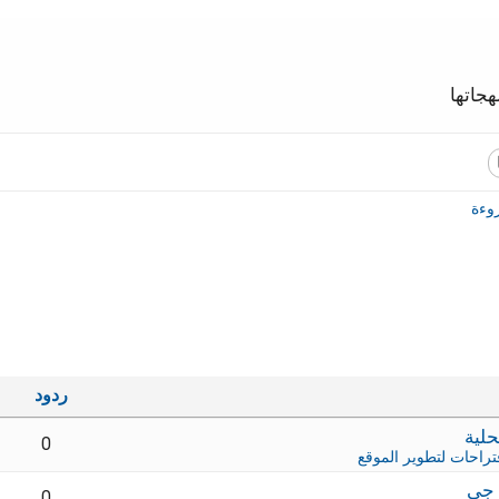
جاتها
وءة
ردود
0
تراحات لتطوير الموقع
 جي
0