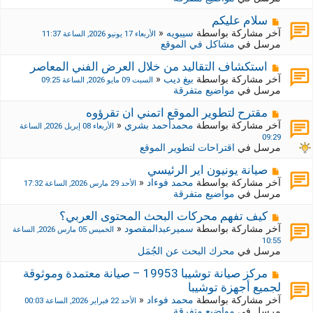
د
ر
ي
ك
م
سلام عليكم
د
ة
ش
آخر مشاركة بواسطة
سيبويه
«
الأربعاء 17 يونيو 2026, الساعة 11:37
ة
ج
ا
مرسل في
مشاكل في الموقع
د
ر
ي
ك
م
استكشاف التقاليد من خلال العرض الفني المعاصر
د
ة
ش
آخر مشاركة بواسطة
بيغ ديب
«
السبت 09 مايو 2026, الساعة 09:25
ة
ج
ا
مرسل في
مواضيع متفرقة
د
ر
ي
ك
م
مقترح لتطوير الموقع اتمني ان تقرؤوه
د
ة
ش
آخر مشاركة بواسطة
محمدأحمد بشري
«
الأربعاء 08 إبريل 2026, الساعة
ة
ج
ا
09:29
د
ر
مرسل في
اقتراحات لتطوير الموقع
ي
ك
د
ة
م
صيانة يونيون اير الرئيسي
ة
ج
ش
آخر مشاركة بواسطة
محمد فوءاد
«
الأحد 29 مارس 2026, الساعة 17:32
د
ا
مرسل في
مواضيع متفرقة
ي
ر
د
ك
م
كيف تفهم محركات البحث المحتوى العربي؟
ة
ة
ش
آخر مشاركة بواسطة
سميرعبدالمقصود
«
الخميس 05 مارس 2026, الساعة
ج
ا
10:55
د
ر
مرسل في
محرك البحث عن الجُمَل
ي
ك
د
ة
م
مركز صيانة توشيبا 19953 – صيانة معتمدة وموثوقة
ة
ج
ش
لجميع أجهزة توشيبا
د
ا
آخر مشاركة بواسطة
محمد فوءاد
«
الأحد 22 فبراير 2026, الساعة 00:03
ي
ر
مرسل في
مواضيع متفرقة