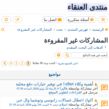
منتدى العنقاء
أسئلة متكررة
اتصل بنا
ب
الرئيسية
فهرس المنتدى
بحث
المشاركات غير المقروءة
ح
المشاركات غير المقروءة
ث
الذهاب إلى البحث المتقدم
بحث
بحث متقدم
4
3
2
1
التالي
اعتبر الجميع مقروء
• البحث وجد 85 تطابقًا
مواضيع
م
أهمية وكلاء 1xBet في توفير خيارات دفع محلية
ش
آخر مشاركة بواسطة
فاليرا
«
الأربعاء 22 يوليو 2026, الساعة 07:54
ا
مرسل في
اقتراحات لتطوير الموقع
ر
ك
م
اكواد اعطال غسالات زانوسي وتوشيبا وال جي
ة
ش
آخر مشاركة بواسطة
اسلام ديب
«
السبت 04 يوليو 2026, الساعة 01:39
ج
ا
مرسل في
مواضيع متفرقة