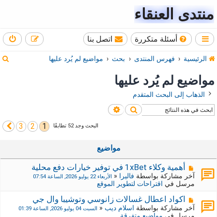
منتدى العنقاء
أسئلة متكررة
اتصل بنا
ب
الرئيسية
فهرس المنتدى
بحث
مواضيع لم يُرد عليها
ح
مواضيع لم يُرد عليها
ث
الذهاب إلى البحث المتقدم
بحث
بحث متقدم
3
2
1
التالي
البحث وجد 52 تطابقًا
مواضيع
م
أهمية وكلاء 1xBet في توفير خيارات دفع محلية
ش
آخر مشاركة بواسطة
فاليرا
«
الأربعاء 22 يوليو 2026, الساعة 07:54
ا
مرسل في
اقتراحات لتطوير الموقع
ر
ك
م
اكواد اعطال غسالات زانوسي وتوشيبا وال جي
ة
ش
آخر مشاركة بواسطة
اسلام ديب
«
السبت 04 يوليو 2026, الساعة 01:39
ج
ا
مرسل في
مواضيع متفرقة