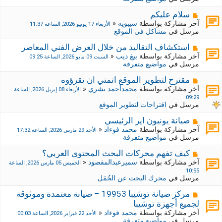
د
ر
ي
ك
م
سلام عليكم
د
ة
ش
آخر مشاركة بواسطة
سيبويه
«
الأربعاء 17 يونيو 2026, الساعة 11:37
ة
ج
ا
مرسل في
مشاكل في الموقع
د
ر
ي
ك
م
استكشاف التقاليد من خلال العرض الفني المعاصر
د
ة
ش
آخر مشاركة بواسطة
بيغ ديب
«
السبت 09 مايو 2026, الساعة 09:25
ة
ج
ا
مرسل في
مواضيع متفرقة
د
ر
ي
ك
م
مقترح لتطوير الموقع اتمني ان تقرؤوه
د
ة
ش
آخر مشاركة بواسطة
محمدأحمد بشري
«
الأربعاء 08 إبريل 2026, الساعة
ة
ج
ا
09:29
د
ر
مرسل في
اقتراحات لتطوير الموقع
ي
ك
د
ة
م
صيانة يونيون اير الرئيسي
ة
ج
ش
آخر مشاركة بواسطة
محمد فوءاد
«
الأحد 29 مارس 2026, الساعة 17:32
د
ا
مرسل في
مواضيع متفرقة
ي
ر
د
ك
م
كيف تفهم محركات البحث المحتوى العربي؟
ة
ة
ش
آخر مشاركة بواسطة
سميرعبدالمقصود
«
الخميس 05 مارس 2026, الساعة
ج
ا
10:55
د
ر
مرسل في
محرك البحث عن الجُمَل
ي
ك
د
ة
م
مركز صيانة توشيبا 19953 – صيانة معتمدة وموثوقة
ة
ج
ش
لجميع أجهزة توشيبا
د
ا
آخر مشاركة بواسطة
محمد فوءاد
«
الأحد 22 فبراير 2026, الساعة 00:03
ي
ر
مرسل في
مواضيع متفرقة