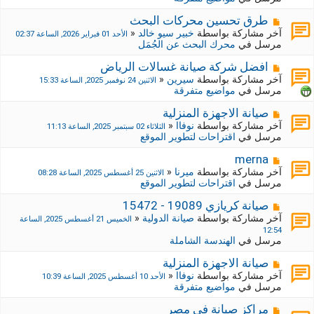
د
ك
ة
ة
م
طرق تحسين محركات البحث
ج
ش
آخر مشاركة بواسطة
خبير سيو خالد
«
الأحد 01 فبراير 2026, الساعة 02:37
د
ا
مرسل في
محرك البحث عن الجُمَل
ي
ر
د
ك
م
افضل شركة صيانة غسالات الرياض
ة
ة
ش
آخر مشاركة بواسطة
سيرين
«
الاثنين 24 نوفمبر 2025, الساعة 15:33
ج
ا
مرسل في
مواضيع متفرقة
د
ر
ي
ك
م
صيانة الاجهزة المنزلية
د
ة
ش
آخر مشاركة بواسطة
نوفاا
«
الثلاثاء 02 سبتمبر 2025, الساعة 11:13
ة
ج
ا
مرسل في
اقتراحات لتطوير الموقع
د
ر
ي
ك
م
merna
د
ة
ش
آخر مشاركة بواسطة
ميرنا
«
الاثنين 25 أغسطس 2025, الساعة 08:28
ة
ج
ا
مرسل في
اقتراحات لتطوير الموقع
د
ر
ي
ك
م
صيانة كريازي 19089 - 15472
د
ة
ش
آخر مشاركة بواسطة
صيانة الدولية
«
الخميس 21 أغسطس 2025, الساعة
ة
ج
ا
12:54
د
ر
مرسل في
الهندسة الشاملة
ي
ك
د
ة
م
صيانة الاجهزة المنزلية
ة
ج
ش
آخر مشاركة بواسطة
نوفاا
«
الأحد 10 أغسطس 2025, الساعة 10:39
د
ا
مرسل في
مواضيع متفرقة
ي
ر
د
ك
م
مراكز صيانة في مصر