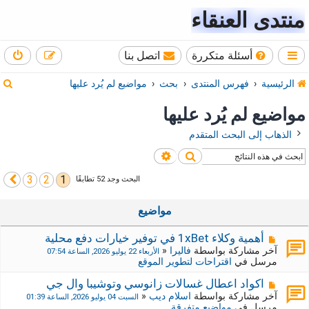
منتدى العنقاء
أسئلة متكررة
اتصل بنا
ب
الرئيسية
فهرس المنتدى
بحث
مواضيع لم يُرد عليها
ح
مواضيع لم يُرد عليها
ث
الذهاب إلى البحث المتقدم
بحث
بحث متقدم
3
2
1
التالي
البحث وجد 52 تطابقًا
مواضيع
م
أهمية وكلاء 1xBet في توفير خيارات دفع محلية
ش
آخر مشاركة بواسطة
فاليرا
«
الأربعاء 22 يوليو 2026, الساعة 07:54
ا
مرسل في
اقتراحات لتطوير الموقع
ر
ك
م
اكواد اعطال غسالات زانوسي وتوشيبا وال جي
ة
ش
آخر مشاركة بواسطة
اسلام ديب
«
السبت 04 يوليو 2026, الساعة 01:39
ج
ا
مرسل في
مواضيع متفرقة