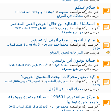
د
ر
ي
ك
م
سلام عليكم
د
ة
ش
آخر مشاركة بواسطة
سيبويه
«
الأربعاء 17 يونيو 2026, الساعة 11:37
ة
ج
ا
مرسل في
مشاكل في الموقع
د
ر
ي
ك
م
استكشاف التقاليد من خلال العرض الفني المعاصر
د
ة
ش
آخر مشاركة بواسطة
بيغ ديب
«
السبت 09 مايو 2026, الساعة 09:25
ة
ج
ا
مرسل في
مواضيع متفرقة
د
ر
ي
ك
م
مقترح لتطوير الموقع اتمني ان تقرؤوه
د
ة
ش
آخر مشاركة بواسطة
محمدأحمد بشري
«
الأربعاء 08 إبريل 2026, الساعة
ة
ج
ا
09:29
د
ر
مرسل في
اقتراحات لتطوير الموقع
ي
ك
د
ة
م
صيانة يونيون اير الرئيسي
ة
ج
ش
آخر مشاركة بواسطة
محمد فوءاد
«
الأحد 29 مارس 2026, الساعة 17:32
د
ا
مرسل في
مواضيع متفرقة
ي
ر
د
ك
م
كيف تفهم محركات البحث المحتوى العربي؟
ة
ة
ش
آخر مشاركة بواسطة
سميرعبدالمقصود
«
الخميس 05 مارس 2026, الساعة
ج
ا
10:55
د
ر
مرسل في
محرك البحث عن الجُمَل
ي
ك
د
ة
م
مركز صيانة توشيبا 19953 – صيانة معتمدة وموثوقة
ة
ج
ش
لجميع أجهزة توشيبا
د
ا
آخر مشاركة بواسطة
محمد فوءاد
«
الأحد 22 فبراير 2026, الساعة 00:03
ي
ر
مرسل في
مواضيع متفرقة