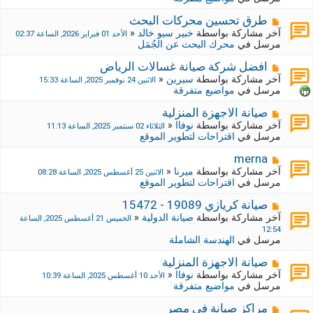
د
ك
ة
ة
م
طرق تحسين محركات البحث
ج
ش
آخر مشاركة بواسطة
خبير سيو خالد
«
الأحد 01 فبراير 2026, الساعة 02:37
د
ا
مرسل في
محرك البحث عن الجُمَل
ي
ر
د
ك
م
افضل شركة صيانة غسالات الرياض
ة
ة
ش
آخر مشاركة بواسطة
سيرين
«
الاثنين 24 نوفمبر 2025, الساعة 15:33
ج
ا
مرسل في
مواضيع متفرقة
د
ر
ي
ك
م
صيانة الاجهزة المنزلية
د
ة
ش
آخر مشاركة بواسطة
نوفاا
«
الثلاثاء 02 سبتمبر 2025, الساعة 11:13
ة
ج
ا
مرسل في
اقتراحات لتطوير الموقع
د
ر
ي
ك
م
merna
د
ة
ش
آخر مشاركة بواسطة
ميرنا
«
الاثنين 25 أغسطس 2025, الساعة 08:28
ة
ج
ا
مرسل في
اقتراحات لتطوير الموقع
د
ر
ي
ك
م
صيانة كريازي 19089 - 15472
د
ة
ش
آخر مشاركة بواسطة
صيانة الدولية
«
الخميس 21 أغسطس 2025, الساعة
ة
ج
ا
12:54
د
ر
مرسل في
الهندسة الشاملة
ي
ك
د
ة
م
صيانة الاجهزة المنزلية
ة
ج
ش
آخر مشاركة بواسطة
نوفاا
«
الأحد 10 أغسطس 2025, الساعة 10:39
د
ا
مرسل في
مواضيع متفرقة
ي
ر
د
ك
م
مراكز صيانة في مصر