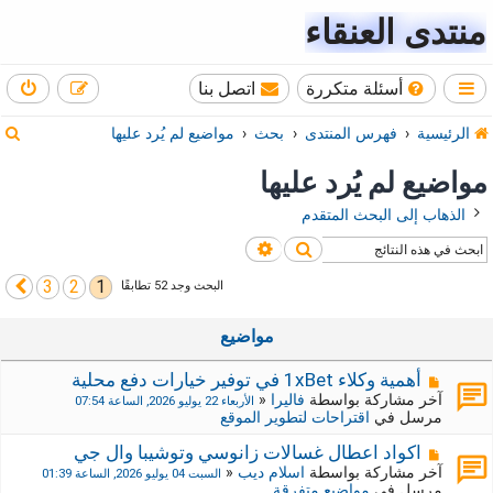
منتدى العنقاء
أسئلة متكررة
اتصل بنا
ب
الرئيسية
فهرس المنتدى
بحث
مواضيع لم يُرد عليها
ح
مواضيع لم يُرد عليها
ث
الذهاب إلى البحث المتقدم
بحث
بحث متقدم
3
2
1
التالي
البحث وجد 52 تطابقًا
مواضيع
م
أهمية وكلاء 1xBet في توفير خيارات دفع محلية
ش
آخر مشاركة بواسطة
فاليرا
«
الأربعاء 22 يوليو 2026, الساعة 07:54
ا
مرسل في
اقتراحات لتطوير الموقع
ر
ك
م
اكواد اعطال غسالات زانوسي وتوشيبا وال جي
ة
ش
آخر مشاركة بواسطة
اسلام ديب
«
السبت 04 يوليو 2026, الساعة 01:39
ج
ا
مرسل في
مواضيع متفرقة