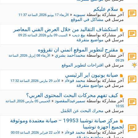
د
ر
ي
ك
م
سلام عليكم
د
ة
ش
آخر مشاركة بواسطة
سيبويه
«
الأربعاء 17 يونيو 2026, الساعة 11:37
ة
ج
ا
مرسل في
مشاكل في الموقع
د
ر
ي
ك
م
استكشاف التقاليد من خلال العرض الفني المعاصر
د
ة
ش
آخر مشاركة بواسطة
بيغ ديب
«
السبت 09 مايو 2026, الساعة 09:25
ة
ج
ا
مرسل في
مواضيع متفرقة
د
ر
ي
ك
م
مقترح لتطوير الموقع اتمني ان تقرؤوه
د
ة
ش
آخر مشاركة بواسطة
محمدأحمد بشري
«
الأربعاء 08 إبريل 2026, الساعة
ة
ج
ا
09:29
د
ر
مرسل في
اقتراحات لتطوير الموقع
ي
ك
د
ة
م
صيانة يونيون اير الرئيسي
ة
ج
ش
آخر مشاركة بواسطة
محمد فوءاد
«
الأحد 29 مارس 2026, الساعة 17:32
د
ا
مرسل في
مواضيع متفرقة
ي
ر
د
ك
م
كيف تفهم محركات البحث المحتوى العربي؟
ة
ة
ش
آخر مشاركة بواسطة
سميرعبدالمقصود
«
الخميس 05 مارس 2026, الساعة
ج
ا
10:55
د
ر
مرسل في
محرك البحث عن الجُمَل
ي
ك
د
ة
م
مركز صيانة توشيبا 19953 – صيانة معتمدة وموثوقة
ة
ج
ش
لجميع أجهزة توشيبا
د
ا
آخر مشاركة بواسطة
محمد فوءاد
«
الأحد 22 فبراير 2026, الساعة 00:03
ي
ر
مرسل في
مواضيع متفرقة