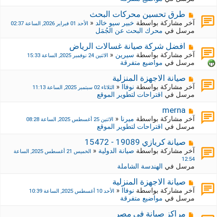
د
ك
ة
ة
م
طرق تحسين محركات البحث
ج
ش
آخر مشاركة بواسطة
خبير سيو خالد
«
الأحد 01 فبراير 2026, الساعة 02:37
د
ا
مرسل في
محرك البحث عن الجُمَل
ي
ر
د
ك
م
افضل شركة صيانة غسالات الرياض
ة
ة
ش
آخر مشاركة بواسطة
سيرين
«
الاثنين 24 نوفمبر 2025, الساعة 15:33
ج
ا
مرسل في
مواضيع متفرقة
د
ر
ي
ك
م
صيانة الاجهزة المنزلية
د
ة
ش
آخر مشاركة بواسطة
نوفاا
«
الثلاثاء 02 سبتمبر 2025, الساعة 11:13
ة
ج
ا
مرسل في
اقتراحات لتطوير الموقع
د
ر
ي
ك
م
merna
د
ة
ش
آخر مشاركة بواسطة
ميرنا
«
الاثنين 25 أغسطس 2025, الساعة 08:28
ة
ج
ا
مرسل في
اقتراحات لتطوير الموقع
د
ر
ي
ك
م
صيانة كريازي 19089 - 15472
د
ة
ش
آخر مشاركة بواسطة
صيانة الدولية
«
الخميس 21 أغسطس 2025, الساعة
ة
ج
ا
12:54
د
ر
مرسل في
الهندسة الشاملة
ي
ك
د
ة
م
صيانة الاجهزة المنزلية
ة
ج
ش
آخر مشاركة بواسطة
نوفاا
«
الأحد 10 أغسطس 2025, الساعة 10:39
د
ا
مرسل في
مواضيع متفرقة
ي
ر
د
ك
م
مراكز صيانة في مصر