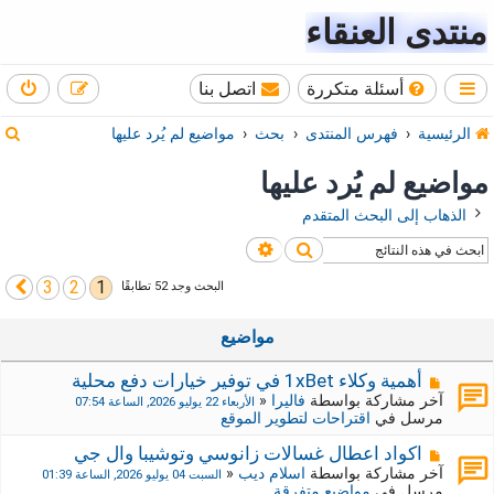
منتدى العنقاء
أسئلة متكررة
اتصل بنا
ب
الرئيسية
فهرس المنتدى
بحث
مواضيع لم يُرد عليها
ح
مواضيع لم يُرد عليها
ث
الذهاب إلى البحث المتقدم
بحث
بحث متقدم
3
2
1
التالي
البحث وجد 52 تطابقًا
مواضيع
م
أهمية وكلاء 1xBet في توفير خيارات دفع محلية
ش
آخر مشاركة بواسطة
فاليرا
«
الأربعاء 22 يوليو 2026, الساعة 07:54
ا
مرسل في
اقتراحات لتطوير الموقع
ر
ك
م
اكواد اعطال غسالات زانوسي وتوشيبا وال جي
ة
ش
آخر مشاركة بواسطة
اسلام ديب
«
السبت 04 يوليو 2026, الساعة 01:39
ج
ا
مرسل في
مواضيع متفرقة