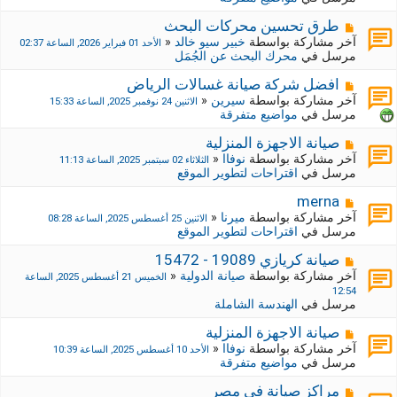
د
ك
ة
ة
م
طرق تحسين محركات البحث
ج
ش
آخر مشاركة بواسطة
خبير سيو خالد
«
الأحد 01 فبراير 2026, الساعة 02:37
د
ا
مرسل في
محرك البحث عن الجُمَل
ي
ر
د
ك
م
افضل شركة صيانة غسالات الرياض
ة
ة
ش
آخر مشاركة بواسطة
سيرين
«
الاثنين 24 نوفمبر 2025, الساعة 15:33
ج
ا
مرسل في
مواضيع متفرقة
د
ر
ي
ك
م
صيانة الاجهزة المنزلية
د
ة
ش
آخر مشاركة بواسطة
نوفاا
«
الثلاثاء 02 سبتمبر 2025, الساعة 11:13
ة
ج
ا
مرسل في
اقتراحات لتطوير الموقع
د
ر
ي
ك
م
merna
د
ة
ش
آخر مشاركة بواسطة
ميرنا
«
الاثنين 25 أغسطس 2025, الساعة 08:28
ة
ج
ا
مرسل في
اقتراحات لتطوير الموقع
د
ر
ي
ك
م
صيانة كريازي 19089 - 15472
د
ة
ش
آخر مشاركة بواسطة
صيانة الدولية
«
الخميس 21 أغسطس 2025, الساعة
ة
ج
ا
12:54
د
ر
مرسل في
الهندسة الشاملة
ي
ك
د
ة
م
صيانة الاجهزة المنزلية
ة
ج
ش
آخر مشاركة بواسطة
نوفاا
«
الأحد 10 أغسطس 2025, الساعة 10:39
د
ا
مرسل في
مواضيع متفرقة
ي
ر
د
ك
م
مراكز صيانة في مصر