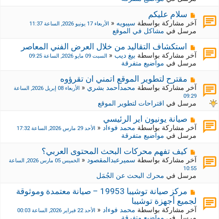
د
ر
ي
ك
م
سلام عليكم
د
ة
ش
آخر مشاركة بواسطة
سيبويه
«
الأربعاء 17 يونيو 2026, الساعة 11:37
ة
ج
ا
مرسل في
مشاكل في الموقع
د
ر
ي
ك
م
استكشاف التقاليد من خلال العرض الفني المعاصر
د
ة
ش
آخر مشاركة بواسطة
بيغ ديب
«
السبت 09 مايو 2026, الساعة 09:25
ة
ج
ا
مرسل في
مواضيع متفرقة
د
ر
ي
ك
م
مقترح لتطوير الموقع اتمني ان تقرؤوه
د
ة
ش
آخر مشاركة بواسطة
محمدأحمد بشري
«
الأربعاء 08 إبريل 2026, الساعة
ة
ج
ا
09:29
د
ر
مرسل في
اقتراحات لتطوير الموقع
ي
ك
د
ة
م
صيانة يونيون اير الرئيسي
ة
ج
ش
آخر مشاركة بواسطة
محمد فوءاد
«
الأحد 29 مارس 2026, الساعة 17:32
د
ا
مرسل في
مواضيع متفرقة
ي
ر
د
ك
م
كيف تفهم محركات البحث المحتوى العربي؟
ة
ة
ش
آخر مشاركة بواسطة
سميرعبدالمقصود
«
الخميس 05 مارس 2026, الساعة
ج
ا
10:55
د
ر
مرسل في
محرك البحث عن الجُمَل
ي
ك
د
ة
م
مركز صيانة توشيبا 19953 – صيانة معتمدة وموثوقة
ة
ج
ش
لجميع أجهزة توشيبا
د
ا
آخر مشاركة بواسطة
محمد فوءاد
«
الأحد 22 فبراير 2026, الساعة 00:03
ي
ر
مرسل في
مواضيع متفرقة