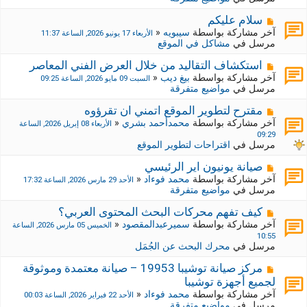
د
ر
ي
ك
م
سلام عليكم
د
ة
ش
آخر مشاركة بواسطة
سيبويه
«
الأربعاء 17 يونيو 2026, الساعة 11:37
ة
ج
ا
مرسل في
مشاكل في الموقع
د
ر
ي
ك
م
استكشاف التقاليد من خلال العرض الفني المعاصر
د
ة
ش
آخر مشاركة بواسطة
بيغ ديب
«
السبت 09 مايو 2026, الساعة 09:25
ة
ج
ا
مرسل في
مواضيع متفرقة
د
ر
ي
ك
م
مقترح لتطوير الموقع اتمني ان تقرؤوه
د
ة
ش
آخر مشاركة بواسطة
محمدأحمد بشري
«
الأربعاء 08 إبريل 2026, الساعة
ة
ج
ا
09:29
د
ر
مرسل في
اقتراحات لتطوير الموقع
ي
ك
د
ة
م
صيانة يونيون اير الرئيسي
ة
ج
ش
آخر مشاركة بواسطة
محمد فوءاد
«
الأحد 29 مارس 2026, الساعة 17:32
د
ا
مرسل في
مواضيع متفرقة
ي
ر
د
ك
م
كيف تفهم محركات البحث المحتوى العربي؟
ة
ة
ش
آخر مشاركة بواسطة
سميرعبدالمقصود
«
الخميس 05 مارس 2026, الساعة
ج
ا
10:55
د
ر
مرسل في
محرك البحث عن الجُمَل
ي
ك
د
ة
م
مركز صيانة توشيبا 19953 – صيانة معتمدة وموثوقة
ة
ج
ش
لجميع أجهزة توشيبا
د
ا
آخر مشاركة بواسطة
محمد فوءاد
«
الأحد 22 فبراير 2026, الساعة 00:03
ي
ر
مرسل في
مواضيع متفرقة