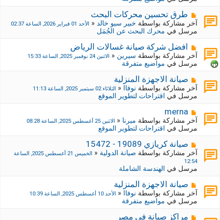
د
ك
ة
ة
م
طرق تحسين محركات البحث
ج
ش
آخر مشاركة بواسطة
خبير سيو خالد
«
الأحد 01 فبراير 2026, الساعة 02:37
د
ا
مرسل في
محرك البحث عن الجُمَل
ي
ر
د
ك
م
افضل شركة صيانة غسالات الرياض
ة
ة
ش
آخر مشاركة بواسطة
سيرين
«
الاثنين 24 نوفمبر 2025, الساعة 15:33
ج
ا
مرسل في
مواضيع متفرقة
د
ر
ي
ك
م
صيانة الاجهزة المنزلية
د
ة
ش
آخر مشاركة بواسطة
نوفاا
«
الثلاثاء 02 سبتمبر 2025, الساعة 11:13
ة
ج
ا
مرسل في
اقتراحات لتطوير الموقع
د
ر
ي
ك
م
merna
د
ة
ش
آخر مشاركة بواسطة
ميرنا
«
الاثنين 25 أغسطس 2025, الساعة 08:28
ة
ج
ا
مرسل في
اقتراحات لتطوير الموقع
د
ر
ي
ك
م
صيانة كريازي 19089 - 15472
د
ة
ش
آخر مشاركة بواسطة
صيانة الدولية
«
الخميس 21 أغسطس 2025, الساعة
ة
ج
ا
12:54
د
ر
مرسل في
الهندسة الشاملة
ي
ك
د
ة
م
صيانة الاجهزة المنزلية
ة
ج
ش
آخر مشاركة بواسطة
نوفاا
«
الأحد 10 أغسطس 2025, الساعة 10:39
د
ا
مرسل في
مواضيع متفرقة
ي
ر
د
ك
م
مراكز صيانة في مصر