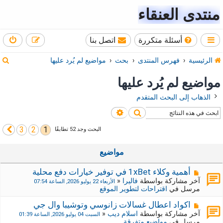
منتدى العنقاء
أسئلة متكررة
اتصل بنا
ب
الرئيسية
فهرس المنتدى
بحث
مواضيع لم يُرد عليها
ح
مواضيع لم يُرد عليها
ث
الذهاب إلى البحث المتقدم
بحث
بحث متقدم
3
2
1
التالي
البحث وجد 52 تطابقًا
مواضيع
م
أهمية وكلاء 1xBet في توفير خيارات دفع محلية
ش
آخر مشاركة بواسطة
فاليرا
«
الأربعاء 22 يوليو 2026, الساعة 07:54
ا
مرسل في
اقتراحات لتطوير الموقع
ر
ك
م
اكواد اعطال غسالات زانوسي وتوشيبا وال جي
ة
ش
آخر مشاركة بواسطة
اسلام ديب
«
السبت 04 يوليو 2026, الساعة 01:39
ج
ا
مرسل في
مواضيع متفرقة