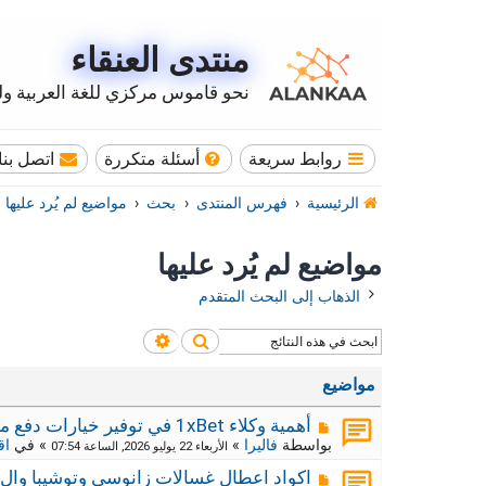
منتدى العنقاء
نحو قاموس مركزي للغة العربية وله
روابط سريعة
أسئلة متكررة
اتصل بنا
الرئيسية
فهرس المنتدى
بحث
مواضيع لم يُرد عليها
مواضيع لم يُرد عليها
الذهاب إلى البحث المتقدم
بحث
بحث متقدم
مواضيع
م
أهمية وكلاء 1xBet في توفير خيارات دفع محلية
ش
بواسطة
فاليرا
»
» في
اق
الأربعاء 22 يوليو 2026, الساعة 07:54
ا
ر
م
اكواد اعطال غسالات زانوسي وتوشيبا وال