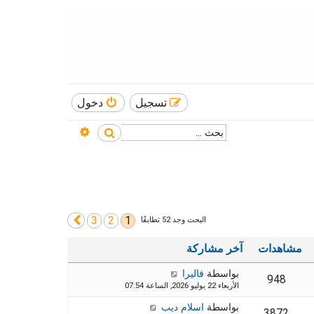
تسجيل
دخول
بحث متقدم
بحث
3
2
1
التالي
البحث وجد 52 تطابقًا
مشاهدات
آخر مشاركة
بواسطة
فاليرا
948
الأربعاء 22 يوليو 2026, الساعة 07:54
بواسطة
اسلام ديب
3872