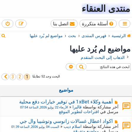
منتدى العنقاء
أسئلة متكررة
اتصل بنا
ب
الرئيسية
فهرس المنتدى
بحث
مواضيع لم يُرد عليها
ح
مواضيع لم يُرد عليها
ث
الذهاب إلى البحث المتقدم
بحث
بحث متقدم
3
2
1
التالي
البحث وجد 52 تطابقًا
مواضيع
م
أهمية وكلاء 1xBet في توفير خيارات دفع محلية
ش
آخر مشاركة بواسطة
فاليرا
«
الأربعاء 22 يوليو 2026, الساعة 07:54
ا
مرسل في
اقتراحات لتطوير الموقع
ر
ك
م
اكواد اعطال غسالات زانوسي وتوشيبا وال جي
ة
ش
آخر مشاركة بواسطة
اسلام ديب
«
السبت 04 يوليو 2026, الساعة 01:39
ج
ا
مرسل في
مواضيع متفرقة