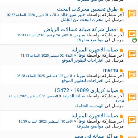
د
ك
ة
ة
م
طرق تحسين محركات البحث
ج
ش
آخر مشاركة بواسطة
خبير سيو خالد
«
الأحد 01 فبراير 2026, الساعة 02:37
د
ا
مرسل في
محرك البحث عن الجُمَل
ي
ر
د
ك
م
افضل شركة صيانة غسالات الرياض
ة
ة
ش
آخر مشاركة بواسطة
سيرين
«
الاثنين 24 نوفمبر 2025, الساعة 15:33
ج
ا
مرسل في
مواضيع متفرقة
د
ر
ي
ك
م
صيانة الاجهزة المنزلية
د
ة
ش
آخر مشاركة بواسطة
نوفاا
«
الثلاثاء 02 سبتمبر 2025, الساعة 11:13
ة
ج
ا
مرسل في
اقتراحات لتطوير الموقع
د
ر
ي
ك
م
merna
د
ة
ش
آخر مشاركة بواسطة
ميرنا
«
الاثنين 25 أغسطس 2025, الساعة 08:28
ة
ج
ا
مرسل في
اقتراحات لتطوير الموقع
د
ر
ي
ك
م
صيانة كريازي 19089 - 15472
د
ة
ش
آخر مشاركة بواسطة
صيانة الدولية
«
الخميس 21 أغسطس 2025, الساعة
ة
ج
ا
12:54
د
ر
مرسل في
الهندسة الشاملة
ي
ك
د
ة
م
صيانة الاجهزة المنزلية
ة
ج
ش
آخر مشاركة بواسطة
نوفاا
«
الأحد 10 أغسطس 2025, الساعة 10:39
د
ا
مرسل في
مواضيع متفرقة
ي
ر
د
ك
م
مراكز صيانة في مصر