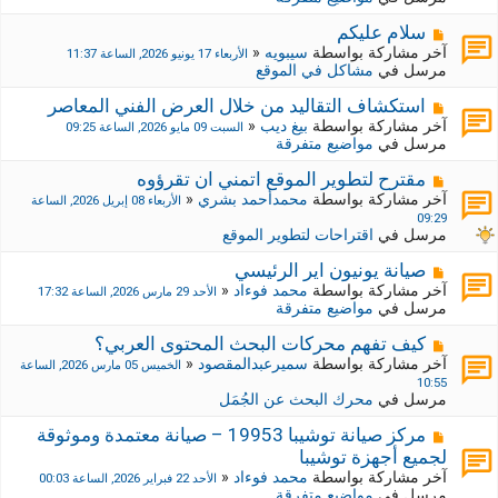
د
ر
ي
ك
م
سلام عليكم
د
ة
ش
آخر مشاركة بواسطة
سيبويه
«
الأربعاء 17 يونيو 2026, الساعة 11:37
ة
ج
ا
مرسل في
مشاكل في الموقع
د
ر
ي
ك
م
استكشاف التقاليد من خلال العرض الفني المعاصر
د
ة
ش
آخر مشاركة بواسطة
بيغ ديب
«
السبت 09 مايو 2026, الساعة 09:25
ة
ج
ا
مرسل في
مواضيع متفرقة
د
ر
ي
ك
م
مقترح لتطوير الموقع اتمني ان تقرؤوه
د
ة
ش
آخر مشاركة بواسطة
محمدأحمد بشري
«
الأربعاء 08 إبريل 2026, الساعة
ة
ج
ا
09:29
د
ر
مرسل في
اقتراحات لتطوير الموقع
ي
ك
د
ة
م
صيانة يونيون اير الرئيسي
ة
ج
ش
آخر مشاركة بواسطة
محمد فوءاد
«
الأحد 29 مارس 2026, الساعة 17:32
د
ا
مرسل في
مواضيع متفرقة
ي
ر
د
ك
م
كيف تفهم محركات البحث المحتوى العربي؟
ة
ة
ش
آخر مشاركة بواسطة
سميرعبدالمقصود
«
الخميس 05 مارس 2026, الساعة
ج
ا
10:55
د
ر
مرسل في
محرك البحث عن الجُمَل
ي
ك
د
ة
م
مركز صيانة توشيبا 19953 – صيانة معتمدة وموثوقة
ة
ج
ش
لجميع أجهزة توشيبا
د
ا
آخر مشاركة بواسطة
محمد فوءاد
«
الأحد 22 فبراير 2026, الساعة 00:03
ي
ر
مرسل في
مواضيع متفرقة