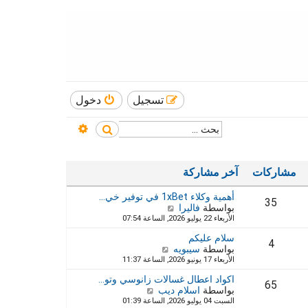
تسجيل
دخول
بحث متقدم
بحث
مشاركات
آخر مشاركة
أهمية وكلاء 1xBet في توفير خي…
35
بواسطة
فاليرا
ش
الأربعاء 22 يوليو 2026, الساعة 07:54
ا
ه
سلام عليكم
د
4
بواسطة
سيبويه
ش
آ
الأربعاء 17 يونيو 2026, الساعة 11:37
ا
خ
ه
ر
اكواد اعطال غسالات زانوسي وتو…
د
65
م
بواسطة
اسلام ديب
ش
آ
ش
السبت 04 يوليو 2026, الساعة 01:39
ا
خ