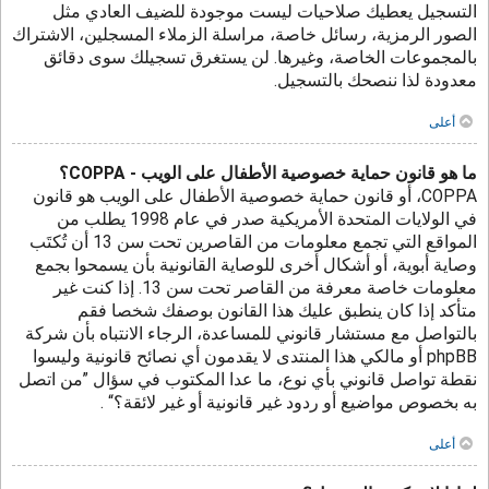
التسجيل يعطيك صلاحيات ليست موجودة للضيف العادي مثل
الصور الرمزية، رسائل خاصة، مراسلة الزملاء المسجلين، الاشتراك
بالمجموعات الخاصة، وغيرها. لن يستغرق تسجيلك سوى دقائق
معدودة لذا ننصحك بالتسجيل.
أعلى
ما هو قانون حماية خصوصية الأطفال على الويب - COPPA؟
COPPA، أو قانون حماية خصوصية الأطفال على الويب هو قانون
في الولايات المتحدة الأمريكية صدر في عام 1998 يطلب من
المواقع التي تجمع معلومات من القاصرين تحت سن 13 أن تُكتَب
وصاية أبوية، أو أشكال أخرى للوصاية القانونية بأن يسمحوا بجمع
معلومات خاصة معرفة من القاصر تحت سن 13. إذا كنت غير
متأكد إذا كان ينطبق عليك هذا القانون بوصفك شخصا فقم
بالتواصل مع مستشار قانوني للمساعدة، الرجاء الانتباه بأن شركة
phpBB أو مالكي هذا المنتدى لا يقدمون أي نصائح قانونية وليسوا
نقطة تواصل قانوني بأي نوع، ما عدا المكتوب في سؤال ”من اتصل
به بخصوص مواضيع أو ردود غير قانونية أو غير لائقة؟“ .
أعلى