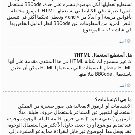
تستطيع تعطيلها لكل موضوع تنشره على حدة، BBCode تستعمل
نفس الطريقة في الكتابة التي يستعملها HTML، الرموز محاطة
بأقواس مربعة [ و ] بدلًا من < and > وتعطي تحكما أكثر في تنسيق
النص. لمزيد من المعلومات عن BBCode انظر الدليل الخاص بها
في شاشة كتابة الموضوع.
أعلى
هل أستطيع استعمال HTML؟
لا، غير مسموح لك بكتابة HTML في هذا المنتدى مقدمة على أنها
HTML. معظم التنسيقات التي تستعملها HTML يمكن أن تطبق
باستعمال BBCode بدلا منها.
أعلى
ما هي الابتسامات؟
الابتسامات أو الرموز الانفعالية هي صور صغيرة من الممكن
استعمالها للتعبير عن المشاعر باستعمال حروف قليلة، مثلًا
الرمزين :) تعني سعيد، :( تعني حزين. قائمة كاملة بالوجوه موجودة
عند تقديم موضوع أو رد جديد، حاول ألاّ تكثر من استعمال الوجوه،
فقد يجعل هذا الموضوع غير قابل للقراءة مما يدعو المشرف إلى