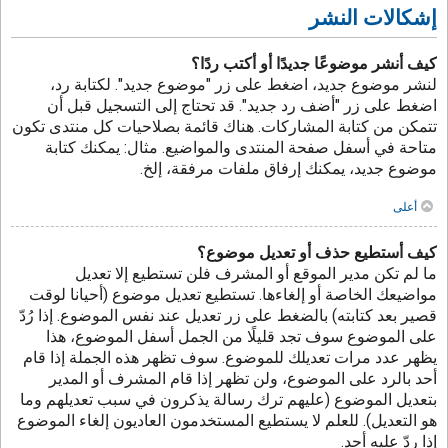
إشكالات النشر
كيف أنشر موضوعًا جديدًا أو أكتب ردًا؟
لنشر موضوع جديد، اضغط على زر "موضوع جديد". لكتابة رد،
اضغط على زر "أضف رد جديد". قد تحتاج إلى التسجيل قبل أن
تتمكن من كتابة المشاركات. هناك قائمة بصلاحيات كل منتدى تكون
متاحة في أسفل صفحة المنتدى والمواضيع. مثال: يمكنك كتابة
موضوع جديد، يمكنك إرفاق ملفات مرفقة، إلخ.
أعلى
كيف أستطيع حذف أو تعديل موضوع؟
ما لم تكن مدير الموقع أو المشرف فلن تستطيع إلا تعديل
مواضيعك الخاصة أو إلغاءها. تستطيع تعديل موضوع (أحيانا لوقت
قصير بعد كتابته) بالضغط على زر تعديل عند نفس الموضوع. إذا رُدّ
على الموضوع سوف تجد قليلًا من الجمل أسفل الموضوع، هذا
يظهر عدد مرات تعديلك للموضوع. سوف تظهر هذه الجملة إذا قام
أحد بالرد على الموضوع، ولن تظهر إذا قام المشرف أو المدير
بتعديل الموضوع (عليهم ترك رسالة يذكرون في سبب تعديلهم وما
هو التعديل). للعلم لا يستطيع المستخدمون العاديون إلغاء الموضوع
إذا ردّ عليه أحد.