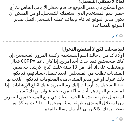
لماذا لا يمكنني التسجيل؟
من الممكن بأن مدير الموقع قد قام بحظر الآي بي الخاص بك أو
حظر اسم المستخدم الذي استعملته للتسجيل. أو من الممكن أن
يكون مدير الموقع قد قام بإيقاف عمليه التسجيل. اتصل بمدير
الموقع للمساعدة.
أعلى
لقد سجلت لكن لا أستطيع الدخول!
أولًا تأكد من إدخالك اسم المستخدم وكلمة المرور الصحيحين. إن
كانتا صحيحتين فقد حدث أحد أمرين. إذا كان دعم COPPA فعال
وضغطت على أنا أقل من 13 سنة عليك اتّباع الإرشادات. بعض
المنتديات تطلب من المسجلين الجدد تفعيل حساباتهم، قد يكون
ذلك عبرك أو عبر مدير المنتدى هذه المعلومات قد تكون أبلغت بها
عند التسجيل. إذا أرسلت إليك رسالة بريد عليك اتّباع الإرشادات، إذا
لم تستلم البريد هل أنت متأكد من صحة عنوان بريدك؟ سبب
استعمال طريقة تنشيط الحساب تلك هي منع المستخدمين العابرين
من استغلال المنتدى بطريقة سيئة ومجهولة. إذا كنت متأكدًا من
صحة بريدك الالكتروني فأرسل رسالة للمدير.
أعلى