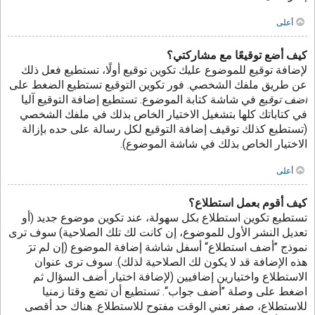
أعلى
كيف أضع توقيعًا مع مشاركتي؟
لإضافة توقيع للموضوع عليك تكوين توقيع أولًا، تستطيع فعل ذلك
عن طريق ملفك الشخصي. فور تكوين التوقيع تستطيع الضغط على
أضف توقيع
في شاشة كتابة الموضوع. تستطيع إضافة التوقيع آليا
في كتاباتك كلها بتشغيل الاختيار الخاص بذلك في ملفك الشخصي
(تستطيع كذلك توقيف إضافة التوقيع لكل رسالة على حده بإزالة
الاختيار الخاص بذلك في شاشة الموضوع).
أعلى
كيف أقوم بعمل استطلاع؟
تستطيع تكوين استطلاع بكل سهولة، عند تكوين موضوع جديد (أو
تعديل النشر الأول للموضوع، إن كانت لك تلك الصلاحية) سوف ترى
نموذج ”أضف استطلاع“ أسفل شاشة إضافة الموضوع (إن لم ترَ
هذه الإضافة قد لا يكون لك الصلاحية لذلك). سوف ترى عنوان
الاستطلاع واختيارين إضافيين (لإضافة اختيار أضف السؤال ثم
اضغط على وصلة ”أضف جواب“. تستطيع أن تضع وقتا زمنيا
للاستطلاع، صفر تعني الوقت مفتوح للاستطلاع. هناك حد أقصى