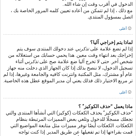
الدخول في أقرب وقت إن شاء الله..
مع ذلك ، إذا لم تتمكن من أعاده تعيين كلمه المرور الخاصة بك ،
اتصل بمسؤول المنتدى.
أعلى
لماذا يتم إخراجي آليا؟
إذا لم تضع علامة على
تذكرني
عند دخولك المنتدى سوف يتم
إخراجك بعد انتهاء وقت معين. هذا يحمي حسابك من استغلاله من
شخص آخر. حتى لا تخرج آليا ضع علامة صح على
تذكرني
أثناء
تسجيل الدخول، لا ننصح بذلك إذا كان الجهاز الذي دخلت منه جهاز
عام أو مشترك، مثل المكتبة وانترنت كافيه والجامعة وغيرها، إذا لم
تر مربع الاختيار ذلك فذلك يعني أن مدير الموقع عطل هذه الخاصية.
أعلى
ماذا يعمل ”حذف الكوكيز“ ؟
”حذف الكوكيز“ يحذف الكعكات (كوكيز) التي أنشأها المنتدى والتي
تجعلك مسجلًا للدخول وتلغي بعض المميزات المرتبطة بنظام
الكعكات. الكعكات أيضًا توفر مميزات مثل متابعة المواضيع التي
قمت بقراءتها إذا تم تفعيلها عن طريق المدير. إذا كنت تواجه