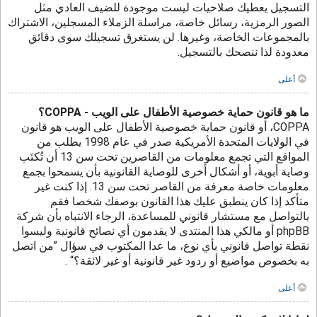
التسجيل يعطيك صلاحيات ليست موجودة للضيف العادي مثل
الصور الرمزية، رسائل خاصة، مراسلة الزملاء المسجلين، الاشتراك
بالمجموعات الخاصة، وغيرها. لن يستغرق تسجيلك سوى دقائق
معدودة لذا ننصحك بالتسجيل.
أعلى
ما هو قانون حماية خصوصية الأطفال على الويب - COPPA؟
COPPA، أو قانون حماية خصوصية الأطفال على الويب هو قانون
في الولايات المتحدة الأمريكية صدر في عام 1998 يطلب من
المواقع التي تجمع معلومات من القاصرين تحت سن 13 أن تُكتَب
وصاية أبوية، أو أشكال أخرى للوصاية القانونية بأن يسمحوا بجمع
معلومات خاصة معرفة من القاصر تحت سن 13. إذا كنت غير
متأكد إذا كان ينطبق عليك هذا القانون بوصفك شخصا فقم
بالتواصل مع مستشار قانوني للمساعدة، الرجاء الانتباه بأن شركة
phpBB أو مالكي هذا المنتدى لا يقدمون أي نصائح قانونية وليسوا
نقطة تواصل قانوني بأي نوع، ما عدا المكتوب في سؤال ”من اتصل
به بخصوص مواضيع أو ردود غير قانونية أو غير لائقة؟“ .
أعلى