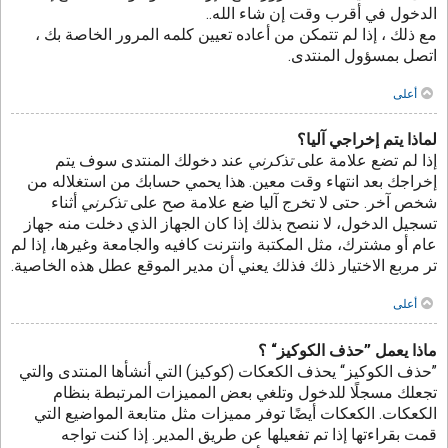
الدخول في أقرب وقت إن شاء الله..
مع ذلك ، إذا لم تتمكن من أعاده تعيين كلمه المرور الخاصة بك ،
اتصل بمسؤول المنتدى.
أعلى
لماذا يتم إخراجي آليا؟
إذا لم تضع علامة على
تذكرني
عند دخولك المنتدى سوف يتم
إخراجك بعد انتهاء وقت معين. هذا يحمي حسابك من استغلاله من
شخص آخر. حتى لا تخرج آليا ضع علامة صح على
تذكرني
أثناء
تسجيل الدخول، لا ننصح بذلك إذا كان الجهاز الذي دخلت منه جهاز
عام أو مشترك، مثل المكتبة وانترنت كافيه والجامعة وغيرها، إذا لم
تر مربع الاختيار ذلك فذلك يعني أن مدير الموقع عطل هذه الخاصية.
أعلى
ماذا يعمل ”حذف الكوكيز“ ؟
”حذف الكوكيز“ يحذف الكعكات (كوكيز) التي أنشأها المنتدى والتي
تجعلك مسجلًا للدخول وتلغي بعض المميزات المرتبطة بنظام
الكعكات. الكعكات أيضًا توفر مميزات مثل متابعة المواضيع التي
قمت بقراءتها إذا تم تفعيلها عن طريق المدير. إذا كنت تواجه