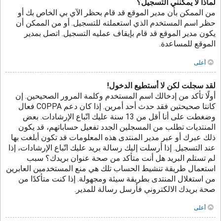
لماذا لا يمكنني التسجيل؟
من الممكن بأن مدير الموقع قد قام بحظر الآي بي الخاص بك أو
حظر اسم المستخدم الذي استعملته للتسجيل. أو من الممكن أن
يكون مدير الموقع قد قام بإيقاف عمليه التسجيل. اتصل بمدير
الموقع للمساعدة.
أعلى
لقد سجلت لكن لا أستطيع الدخول!
أولًا تأكد من إدخالك اسم المستخدم وكلمة المرور الصحيحين. إن
كانتا صحيحتين فقد حدث أحد أمرين. إذا كان دعم COPPA فعال
وضغطت على أنا أقل من 13 سنة عليك اتّباع الإرشادات. بعض
المنتديات تطلب من المسجلين الجدد تفعيل حساباتهم، قد يكون
ذلك عبرك أو عبر مدير المنتدى هذه المعلومات قد تكون أبلغت بها
عند التسجيل. إذا أرسلت إليك رسالة بريد عليك اتّباع الإرشادات، إذا
لم تستلم البريد هل أنت متأكد من صحة عنوان بريدك؟ سبب
استعمال طريقة تنشيط الحساب تلك هي منع المستخدمين العابرين
من استغلال المنتدى بطريقة سيئة ومجهولة. إذا كنت متأكدًا من
صحة بريدك الالكتروني فأرسل رسالة للمدير.
أعلى