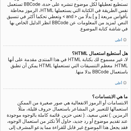
تستطيع تعطيلها لكل موضوع تنشره على حدة، BBCode تستعمل
نفس الطريقة في الكتابة التي يستعملها HTML، الرموز محاطة
بأقواس مربعة [ و ] بدلًا من < and > وتعطي تحكما أكثر في تنسيق
النص. لمزيد من المعلومات عن BBCode انظر الدليل الخاص بها
في شاشة كتابة الموضوع.
أعلى
هل أستطيع استعمال HTML؟
لا، غير مسموح لك بكتابة HTML في هذا المنتدى مقدمة على أنها
HTML. معظم التنسيقات التي تستعملها HTML يمكن أن تطبق
باستعمال BBCode بدلا منها.
أعلى
ما هي الابتسامات؟
الابتسامات أو الرموز الانفعالية هي صور صغيرة من الممكن
استعمالها للتعبير عن المشاعر باستعمال حروف قليلة، مثلًا
الرمزين :) تعني سعيد، :( تعني حزين. قائمة كاملة بالوجوه موجودة
عند تقديم موضوع أو رد جديد، حاول ألاّ تكثر من استعمال الوجوه،
فقد يجعل هذا الموضوع غير قابل للقراءة مما يدعو المشرف إلى