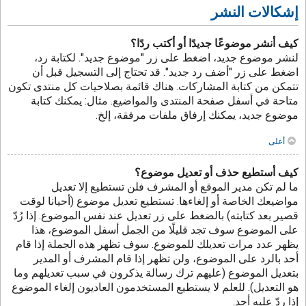
إشكالات النشر
كيف أنشر موضوعًا جديدًا أو أكتب ردًا؟
لنشر موضوع جديد، اضغط على زر "موضوع جديد". لكتابة رد،
اضغط على زر "أضف رد جديد". قد تحتاج إلى التسجيل قبل أن
تتمكن من كتابة المشاركات. هناك قائمة بصلاحيات كل منتدى تكون
متاحة في أسفل صفحة المنتدى والمواضيع. مثال: يمكنك كتابة
موضوع جديد، يمكنك إرفاق ملفات مرفقة، إلخ.
أعلى
كيف أستطيع حذف أو تعديل موضوع؟
ما لم تكن مدير الموقع أو المشرف فلن تستطيع إلا تعديل
مواضيعك الخاصة أو إلغاءها. تستطيع تعديل موضوع (أحيانا لوقت
قصير بعد كتابته) بالضغط على زر تعديل عند نفس الموضوع. إذا رُدّ
على الموضوع سوف تجد قليلًا من الجمل أسفل الموضوع، هذا
يظهر عدد مرات تعديلك للموضوع. سوف تظهر هذه الجملة إذا قام
أحد بالرد على الموضوع، ولن تظهر إذا قام المشرف أو المدير
بتعديل الموضوع (عليهم ترك رسالة يذكرون في سبب تعديلهم وما
هو التعديل). للعلم لا يستطيع المستخدمون العاديون إلغاء الموضوع
إذا ردّ عليه أحد.