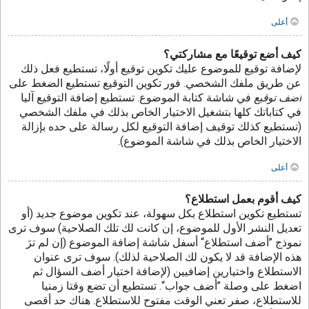
أعلى
كيف أضع توقيعًا مع مشاركتي؟
لإضافة توقيع للموضوع عليك تكوين توقيع أولًا، تستطيع فعل ذلك
عن طريق ملفك الشخصي. فور تكوين التوقيع تستطيع الضغط على
أضف توقيع
في شاشة كتابة الموضوع. تستطيع إضافة التوقيع آليا
في كتاباتك كلها بتشغيل الاختيار الخاص بذلك في ملفك الشخصي
(تستطيع كذلك توقيف إضافة التوقيع لكل رسالة على حده بإزالة
الاختيار الخاص بذلك في شاشة الموضوع).
أعلى
كيف أقوم بعمل استطلاع؟
تستطيع تكوين استطلاع بكل سهولة، عند تكوين موضوع جديد (أو
تعديل النشر الأول للموضوع، إن كانت لك تلك الصلاحية) سوف ترى
نموذج ”أضف استطلاع“ أسفل شاشة إضافة الموضوع (إن لم ترَ
هذه الإضافة قد لا يكون لك الصلاحية لذلك). سوف ترى عنوان
الاستطلاع واختيارين إضافيين (لإضافة اختيار أضف السؤال ثم
اضغط على وصلة ”أضف جواب“. تستطيع أن تضع وقتا زمنيا
للاستطلاع، صفر تعني الوقت مفتوح للاستطلاع. هناك حد أقصى