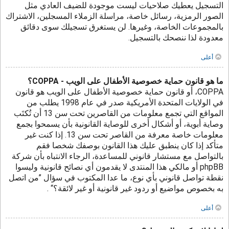
التسجيل يعطيك صلاحيات ليست موجودة للضيف العادي مثل
الصور الرمزية، رسائل خاصة، مراسلة الزملاء المسجلين، الاشتراك
بالمجموعات الخاصة، وغيرها. لن يستغرق تسجيلك سوى دقائق
معدودة لذا ننصحك بالتسجيل.
أعلى
ما هو قانون حماية خصوصية الأطفال على الويب - COPPA؟
COPPA، أو قانون حماية خصوصية الأطفال على الويب هو قانون
في الولايات المتحدة الأمريكية صدر في عام 1998 يطلب من
المواقع التي تجمع معلومات من القاصرين تحت سن 13 أن تُكتَب
وصاية أبوية، أو أشكال أخرى للوصاية القانونية بأن يسمحوا بجمع
معلومات خاصة معرفة من القاصر تحت سن 13. إذا كنت غير
متأكد إذا كان ينطبق عليك هذا القانون بوصفك شخصا فقم
بالتواصل مع مستشار قانوني للمساعدة، الرجاء الانتباه بأن شركة
phpBB أو مالكي هذا المنتدى لا يقدمون أي نصائح قانونية وليسوا
نقطة تواصل قانوني بأي نوع، ما عدا المكتوب في سؤال ”من اتصل
به بخصوص مواضيع أو ردود غير قانونية أو غير لائقة؟“ .
أعلى