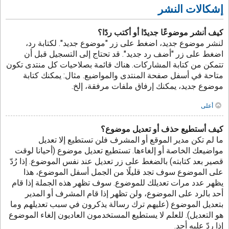
إشكالات النشر
كيف أنشر موضوعًا جديدًا أو أكتب ردًا؟
لنشر موضوع جديد، اضغط على زر "موضوع جديد". لكتابة رد،
اضغط على زر "أضف رد جديد". قد تحتاج إلى التسجيل قبل أن
تتمكن من كتابة المشاركات. هناك قائمة بصلاحيات كل منتدى تكون
متاحة في أسفل صفحة المنتدى والمواضيع. مثال: يمكنك كتابة
موضوع جديد، يمكنك إرفاق ملفات مرفقة، إلخ.
أعلى
كيف أستطيع حذف أو تعديل موضوع؟
ما لم تكن مدير الموقع أو المشرف فلن تستطيع إلا تعديل
مواضيعك الخاصة أو إلغاءها. تستطيع تعديل موضوع (أحيانا لوقت
قصير بعد كتابته) بالضغط على زر تعديل عند نفس الموضوع. إذا رُدّ
على الموضوع سوف تجد قليلًا من الجمل أسفل الموضوع، هذا
يظهر عدد مرات تعديلك للموضوع. سوف تظهر هذه الجملة إذا قام
أحد بالرد على الموضوع، ولن تظهر إذا قام المشرف أو المدير
بتعديل الموضوع (عليهم ترك رسالة يذكرون في سبب تعديلهم وما
هو التعديل). للعلم لا يستطيع المستخدمون العاديون إلغاء الموضوع
إذا ردّ عليه أحد.