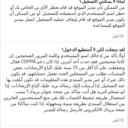
لماذا لا يمكنني التسجيل؟
من الممكن بأن مدير الموقع قد قام بحظر الآي بي الخاص بك أو
حظر اسم المستخدم الذي استعملته للتسجيل. أو من الممكن أن
يكون مدير الموقع قد قام بإيقاف عمليه التسجيل. اتصل بمدير
الموقع للمساعدة.
أعلى
لقد سجلت لكن لا أستطيع الدخول!
أولًا تأكد من إدخالك اسم المستخدم وكلمة المرور الصحيحين. إن
كانتا صحيحتين فقد حدث أحد أمرين. إذا كان دعم COPPA فعال
وضغطت على أنا أقل من 13 سنة عليك اتّباع الإرشادات. بعض
المنتديات تطلب من المسجلين الجدد تفعيل حساباتهم، قد يكون
ذلك عبرك أو عبر مدير المنتدى هذه المعلومات قد تكون أبلغت بها
عند التسجيل. إذا أرسلت إليك رسالة بريد عليك اتّباع الإرشادات، إذا
لم تستلم البريد هل أنت متأكد من صحة عنوان بريدك؟ سبب
استعمال طريقة تنشيط الحساب تلك هي منع المستخدمين العابرين
من استغلال المنتدى بطريقة سيئة ومجهولة. إذا كنت متأكدًا من
صحة بريدك الالكتروني فأرسل رسالة للمدير.
أعلى