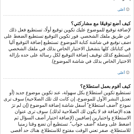
أعلى
كيف أضع توقيعًا مع مشاركتي؟
لإضافة توقيع للموضوع عليك تكوين توقيع أولًا، تستطيع فعل ذلك
عن طريق ملفك الشخصي. فور تكوين التوقيع تستطيع الضغط على
أضف توقيع
في شاشة كتابة الموضوع. تستطيع إضافة التوقيع آليا
في كتاباتك كلها بتشغيل الاختيار الخاص بذلك في ملفك الشخصي
(تستطيع كذلك توقيف إضافة التوقيع لكل رسالة على حده بإزالة
الاختيار الخاص بذلك في شاشة الموضوع).
أعلى
كيف أقوم بعمل استطلاع؟
تستطيع تكوين استطلاع بكل سهولة، عند تكوين موضوع جديد (أو
تعديل النشر الأول للموضوع، إن كانت لك تلك الصلاحية) سوف ترى
نموذج ”أضف استطلاع“ أسفل شاشة إضافة الموضوع (إن لم ترَ
هذه الإضافة قد لا يكون لك الصلاحية لذلك). سوف ترى عنوان
الاستطلاع واختيارين إضافيين (لإضافة اختيار أضف السؤال ثم
اضغط على وصلة ”أضف جواب“. تستطيع أن تضع وقتا زمنيا
للاستطلاع، صفر تعني الوقت مفتوح للاستطلاع. هناك حد أقصى