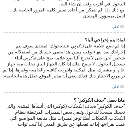
الدخول في أقرب وقت إن شاء الله..
مع ذلك ، إذا لم تتمكن من أعاده تعيين كلمه المرور الخاصة بك ،
اتصل بمسؤول المنتدى.
أعلى
لماذا يتم إخراجي آليا؟
إذا لم تضع علامة على
تذكرني
عند دخولك المنتدى سوف يتم
إخراجك بعد انتهاء وقت معين. هذا يحمي حسابك من استغلاله من
شخص آخر. حتى لا تخرج آليا ضع علامة صح على
تذكرني
أثناء
تسجيل الدخول، لا ننصح بذلك إذا كان الجهاز الذي دخلت منه جهاز
عام أو مشترك، مثل المكتبة وانترنت كافيه والجامعة وغيرها، إذا لم
تر مربع الاختيار ذلك فذلك يعني أن مدير الموقع عطل هذه الخاصية.
أعلى
ماذا يعمل ”حذف الكوكيز“ ؟
”حذف الكوكيز“ يحذف الكعكات (كوكيز) التي أنشأها المنتدى والتي
تجعلك مسجلًا للدخول وتلغي بعض المميزات المرتبطة بنظام
الكعكات. الكعكات أيضًا توفر مميزات مثل متابعة المواضيع التي
قمت بقراءتها إذا تم تفعيلها عن طريق المدير. إذا كنت تواجه