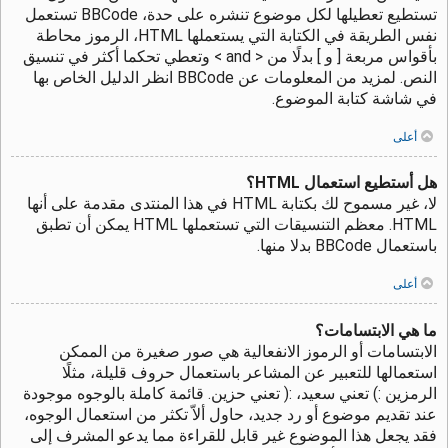
تستطيع تعطيلها لكل موضوع تنشره على حدة، BBCode تستعمل
نفس الطريقة في الكتابة التي يستعملها HTML، الرموز محاطة
بأقواس مربعة [ و ] بدلًا من < and > وتعطي تحكما أكثر في تنسيق
النص. لمزيد من المعلومات عن BBCode انظر الدليل الخاص بها
في شاشة كتابة الموضوع.
أعلى
هل أستطيع استعمال HTML؟
لا، غير مسموح لك بكتابة HTML في هذا المنتدى مقدمة على أنها
HTML. معظم التنسيقات التي تستعملها HTML يمكن أن تطبق
باستعمال BBCode بدلا منها.
أعلى
ما هي الابتسامات؟
الابتسامات أو الرموز الانفعالية هي صور صغيرة من الممكن
استعمالها للتعبير عن المشاعر باستعمال حروف قليلة، مثلًا
الرمزين :) تعني سعيد، :( تعني حزين. قائمة كاملة بالوجوه موجودة
عند تقديم موضوع أو رد جديد، حاول ألاّ تكثر من استعمال الوجوه،
فقد يجعل هذا الموضوع غير قابل للقراءة مما يدعو المشرف إلى