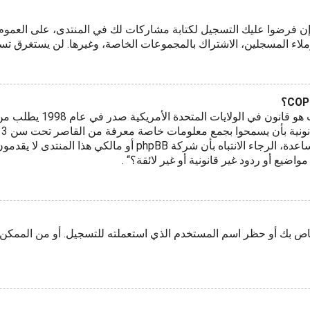
قع إن فرضوا عليك التسجيل لكتابة مشاركات لك في المنتدى، على الع
ملاء المسجلين، الاشتراك بالمجموعات الخاصة، وغيرها. لن يستغرق ت
COPPA، أو قانون حماية خص
بوصفك شخصا فقم بالتواصل مع مستشار قانوني للمساعدة، الرجاء الا
يع أو ردود غير قانونية أو غير لائقة؟“ .
اص بك أو حظر اسم المستخدم الذي استعملته للتسجيل. أو من الممكن أ