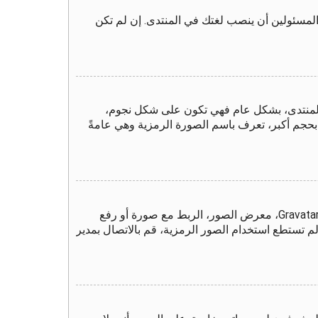
المسئولين أن ينصب لغتك في المنتدى. إن لم تكن
المنتدى، بشكل عام فهي تكون على شكل نجوم،
 بحجم أكبر، تعرف باسم الصورة الرمزية وهي عامةً
من خلال لوحة التحكم الخاصة بك، تحت بند "الملف الشخصي" يمكنك وضع صورة رمزية لك عن طريق واحدة من أربع طرق: Gravatar، معرض الصور، الربط مع صورة أو رفع
م تستطع استخدام الصور الرمزية، قم بالاتصال بمدير