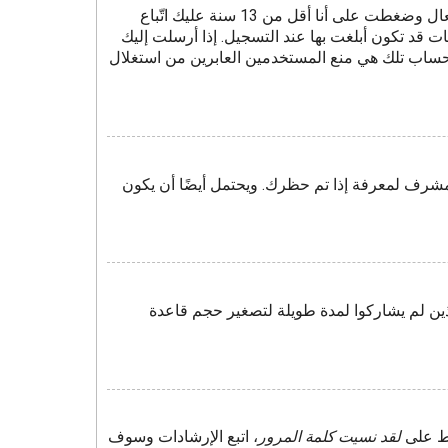
أولًا تأكد من إدخالك اسم المستخدم وكلمة المرور الصحيحين. إن كانتا صحيحتين فقد حدث أحد أمرين. إذا كان دعم COPPA فعال وضغطت على أنا أقل من 13 سنة عليك اتّباع
 قد تكون أبلغت بها عند التسجيل. إذا أرسلت إليك
لحساب تلك هي منع المستخدمين العابرين من استغلال
مشرف لمعرفة إذا تم حظرك. ويحتمل أيضًا أن يكون
ين لم يشاركوا لمدة طويلة لتصغير حجم قاعدة
غط على
لقد نسيت كلمة المرور
، اتبع الإرشادات وسوف