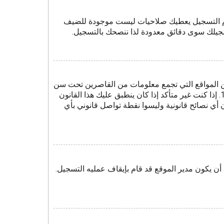
موم التسجيل يعطيك صلاحيات ليست موجودة للضيف
سجيلك سوى دقائق معدودة لذا ننصحك بالتسجيل.
وصية الأطفال على الويب هو قانون في الولايات المتحدة الأمريكية صدر في عام 1998 يطلب من المواقع التي تجمع معلومات من القاصرين تحت سن
13 أن تُكتَب وصاية أبوية، أو أشكال أخرى للوصاية القانونية بأن يسمحوا بجمع معلومات خاصة معرفة من القاصر تحت سن 13. إذا كنت غير متأكد إذا كان ينطبق عليك هذا القانون
نتباه بأن شركة phpBB أو مالكي هذا المنتدى لا يقدمون أي نصائح قانونية وليسوا نقطة تواصل قانوني بأي
ن يكون مدير الموقع قد قام بإيقاف عمليه التسجيل.