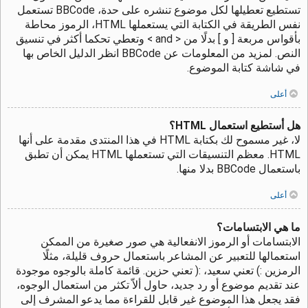
تستطيع تعطيلها لكل موضوع تنشره على حدة، BBCode تستعمل
نفس الطريقة في الكتابة التي يستعملها HTML، الرموز محاطة
بأقواس مربعة [ و ] بدلًا من < and > وتعطي تحكما أكثر في تنسيق
النص. لمزيد من المعلومات عن BBCode انظر الدليل الخاص بها
في شاشة كتابة الموضوع.
أعلى
هل أستطيع استعمال HTML؟
لا، غير مسموح لك بكتابة HTML في هذا المنتدى مقدمة على أنها
HTML. معظم التنسيقات التي تستعملها HTML يمكن أن تطبق
باستعمال BBCode بدلا منها.
أعلى
ما هي الابتسامات؟
الابتسامات أو الرموز الانفعالية هي صور صغيرة من الممكن
استعمالها للتعبير عن المشاعر باستعمال حروف قليلة، مثلًا
الرمزين :) تعني سعيد، :( تعني حزين. قائمة كاملة بالوجوه موجودة
عند تقديم موضوع أو رد جديد، حاول ألاّ تكثر من استعمال الوجوه،
فقد يجعل هذا الموضوع غير قابل للقراءة مما يدعو المشرف إلى