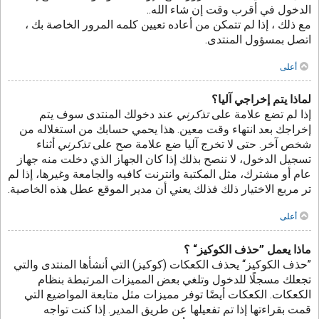
الدخول في أقرب وقت إن شاء الله..
مع ذلك ، إذا لم تتمكن من أعاده تعيين كلمه المرور الخاصة بك ،
اتصل بمسؤول المنتدى.
أعلى
لماذا يتم إخراجي آليا؟
إذا لم تضع علامة على
تذكرني
عند دخولك المنتدى سوف يتم
إخراجك بعد انتهاء وقت معين. هذا يحمي حسابك من استغلاله من
شخص آخر. حتى لا تخرج آليا ضع علامة صح على
تذكرني
أثناء
تسجيل الدخول، لا ننصح بذلك إذا كان الجهاز الذي دخلت منه جهاز
عام أو مشترك، مثل المكتبة وانترنت كافيه والجامعة وغيرها، إذا لم
تر مربع الاختيار ذلك فذلك يعني أن مدير الموقع عطل هذه الخاصية.
أعلى
ماذا يعمل ”حذف الكوكيز“ ؟
”حذف الكوكيز“ يحذف الكعكات (كوكيز) التي أنشأها المنتدى والتي
تجعلك مسجلًا للدخول وتلغي بعض المميزات المرتبطة بنظام
الكعكات. الكعكات أيضًا توفر مميزات مثل متابعة المواضيع التي
قمت بقراءتها إذا تم تفعيلها عن طريق المدير. إذا كنت تواجه