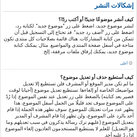
إشكالات النشر
كيف أنشر موضوعًا جديدًا أو أكتب ردًا؟
لنشر موضوع جديد، اضغط على زر "موضوع جديد". لكتابة رد،
اضغط على زر "أضف رد جديد". قد تحتاج إلى التسجيل قبل أن
تتمكن من كتابة المشاركات. هناك قائمة بصلاحيات كل منتدى تكون
متاحة في أسفل صفحة المنتدى والمواضيع. مثال: يمكنك كتابة
موضوع جديد، يمكنك إرفاق ملفات مرفقة، إلخ.
أعلى
كيف أستطيع حذف أو تعديل موضوع؟
ما لم تكن مدير الموقع أو المشرف فلن تستطيع إلا تعديل
مواضيعك الخاصة أو إلغاءها. تستطيع تعديل موضوع (أحيانا لوقت
قصير بعد كتابته) بالضغط على زر تعديل عند نفس الموضوع. إذا رُدّ
على الموضوع سوف تجد قليلًا من الجمل أسفل الموضوع، هذا
يظهر عدد مرات تعديلك للموضوع. سوف تظهر هذه الجملة إذا قام
أحد بالرد على الموضوع، ولن تظهر إذا قام المشرف أو المدير
بتعديل الموضوع (عليهم ترك رسالة يذكرون في سبب تعديلهم وما
هو التعديل). للعلم لا يستطيع المستخدمون العاديون إلغاء الموضوع
إذا ردّ عليه أحد.