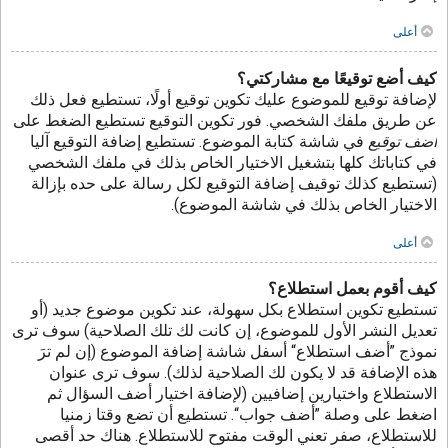
أعلى
كيف أضع توقيعًا مع مشاركتي؟
لإضافة توقيع للموضوع عليك تكوين توقيع أولًا، تستطيع فعل ذلك
عن طريق ملفك الشخصي. فور تكوين التوقيع تستطيع الضغط على
أضف توقيع
في شاشة كتابة الموضوع. تستطيع إضافة التوقيع آليا
في كتاباتك كلها بتشغيل الاختيار الخاص بذلك في ملفك الشخصي
(تستطيع كذلك توقيف إضافة التوقيع لكل رسالة على حده بإزالة
الاختيار الخاص بذلك في شاشة الموضوع).
أعلى
كيف أقوم بعمل استطلاع؟
تستطيع تكوين استطلاع بكل سهولة، عند تكوين موضوع جديد (أو
تعديل النشر الأول للموضوع، إن كانت لك تلك الصلاحية) سوف ترى
نموذج ”أضف استطلاع“ أسفل شاشة إضافة الموضوع (إن لم ترَ
هذه الإضافة قد لا يكون لك الصلاحية لذلك). سوف ترى عنوان
الاستطلاع واختيارين إضافيين (لإضافة اختيار أضف السؤال ثم
اضغط على وصلة ”أضف جواب“. تستطيع أن تضع وقتا زمنيا
للاستطلاع، صفر تعني الوقت مفتوح للاستطلاع. هناك حد أقصى