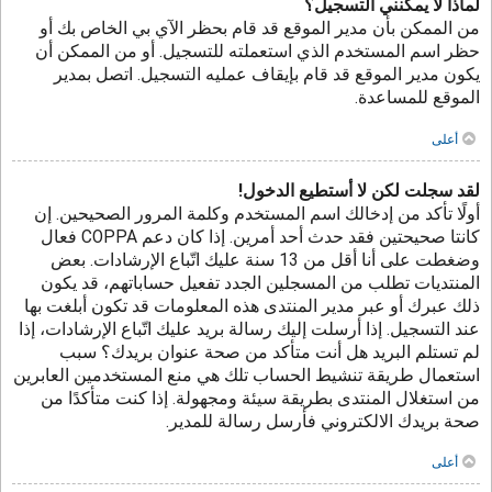
لماذا لا يمكنني التسجيل؟
من الممكن بأن مدير الموقع قد قام بحظر الآي بي الخاص بك أو
حظر اسم المستخدم الذي استعملته للتسجيل. أو من الممكن أن
يكون مدير الموقع قد قام بإيقاف عمليه التسجيل. اتصل بمدير
الموقع للمساعدة.
أعلى
لقد سجلت لكن لا أستطيع الدخول!
أولًا تأكد من إدخالك اسم المستخدم وكلمة المرور الصحيحين. إن
كانتا صحيحتين فقد حدث أحد أمرين. إذا كان دعم COPPA فعال
وضغطت على أنا أقل من 13 سنة عليك اتّباع الإرشادات. بعض
المنتديات تطلب من المسجلين الجدد تفعيل حساباتهم، قد يكون
ذلك عبرك أو عبر مدير المنتدى هذه المعلومات قد تكون أبلغت بها
عند التسجيل. إذا أرسلت إليك رسالة بريد عليك اتّباع الإرشادات، إذا
لم تستلم البريد هل أنت متأكد من صحة عنوان بريدك؟ سبب
استعمال طريقة تنشيط الحساب تلك هي منع المستخدمين العابرين
من استغلال المنتدى بطريقة سيئة ومجهولة. إذا كنت متأكدًا من
صحة بريدك الالكتروني فأرسل رسالة للمدير.
أعلى