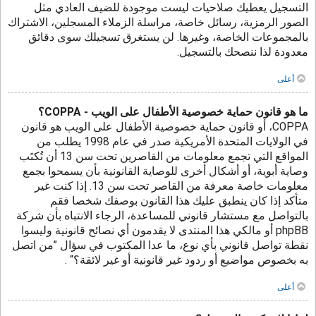
التسجيل يعطيك صلاحيات ليست موجودة للضيف العادي مثل
الصور الرمزية، رسائل خاصة، مراسلة الزملاء المسجلين، الاشتراك
بالمجموعات الخاصة، وغيرها. لن يستغرق تسجيلك سوى دقائق
معدودة لذا ننصحك بالتسجيل.
أعلى
ما هو قانون حماية خصوصية الأطفال على الويب - COPPA؟
COPPA، أو قانون حماية خصوصية الأطفال على الويب هو قانون
في الولايات المتحدة الأمريكية صدر في عام 1998 يطلب من
المواقع التي تجمع معلومات من القاصرين تحت سن 13 أن تُكتَب
وصاية أبوية، أو أشكال أخرى للوصاية القانونية بأن يسمحوا بجمع
معلومات خاصة معرفة من القاصر تحت سن 13. إذا كنت غير
متأكد إذا كان ينطبق عليك هذا القانون بوصفك شخصا فقم
بالتواصل مع مستشار قانوني للمساعدة، الرجاء الانتباه بأن شركة
phpBB أو مالكي هذا المنتدى لا يقدمون أي نصائح قانونية وليسوا
نقطة تواصل قانوني بأي نوع، ما عدا المكتوب في سؤال ”من اتصل
به بخصوص مواضيع أو ردود غير قانونية أو غير لائقة؟“ .
أعلى