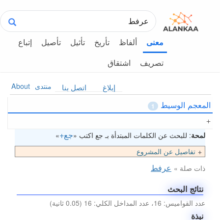
ألفاظ
تأريخ
تأثيل
تأصيل
إتباع
معنى
تصريف
اشتقاق
منتدى
About
إبلاغ
اتصل بنا
المعجم الوسيط
1
جع+
لمحة
: للبحث عن الكلمات المبتدأة بـ جع اكتب «
»
تفاصيل عن المشروع
عرفط
ذات صلة »
نتائج البحث
عدد القواميس: 16، عدد المداخل الكلي: 16 (0.05 ثانية)
نبذة