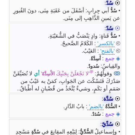
⦿
سُدّ
:
•
أبي جِرابٍ: أسْفَلَ من عَقَبَةِ مِنَى، دونَ القُبورِ
سُدُّ
عن يَمينِ الذَّاهِبِ إلى مِنَى.
⦿
سُدّ
:
•
قَناةٍ: وادٍ يَنْصَبُّ في الشُّعَيْبَةِ.
سُدُّ
⧁
'بالكسر'
: الكَلامُ الصَّحيحُ.
⧁
'بالفتح'
: العَيْبُ.
◈
جمع
:
.
أسِدَّةٌ
والقِياسُ:
.
سُدودٌ
💬
ↂ
وقولُهُمْ:
'لا تَجْعَلَنْ بِجَنْبِكَ
'
أي
لا تُضَيِّقَنَّ
الأَسِدَّةَ
صَدْرَكَ فَتَسْكُتَ عن الجَوابِ، كمَنْ به عَيْبٌ من
صَمَمٍ أو بَكَمٍ، وشيءٌ يُتَّخَذُ من قُضْبانٍ له أطْباقٌ..
⦿
سُدَّة
:
•
'بالضم'
: بابُ الدَّارِ.
السُّدَّةُ
◈
جمع
:
.
سُدَدٌ
⦿
سُدِّيّ
:
• وإسماعيلُ
: لِبَيْعِهِ المقانِعَ في
مَسْجِدِ
السُّدِّيُّ
سُدَّةِ