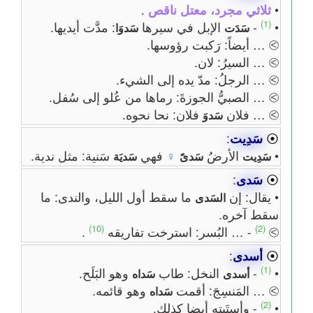
•
ثلاثي مجرد، معتل ناقص
.
(1)
•
-
الإبل في سيرها
: مدَّت أيديها.
سَدَت
سَدوَا
⧁ … أيضاً: رَكبت رؤوسها.
⧁ … السيرُ: لان.
⧁ … الرجلُ: مدّ يده إلى الشيء.
⧁ … الصبيُّ الجوزةَ: رماها من عُلو إلى سُفل.
⧁ … فلان
فلان: نحا نحوه.
سَدوَ
⦿
سَدِيت
:
•
الأرضُ
♀
فهي
سَنية: مثل ندية.
سَدِيت
سَدىً
سَديَة
⦿
سَدى
:
• يقال: إن
ما سقط أول الليل، والندى: ما
السَدى
سقط آخره.
(10)
(2)
⧁
- … البُسر: استرخت تفاريقه
.
⦿
أسدى
:
(1)
•
-
النخل: طاب
وهو البَلَح.
أسدى
سَداه
⧁ … المَنسِجَ: أقمت
وهو قائمه.
سَداه
(2)
•
- وأستَيته أيضا كذلك.