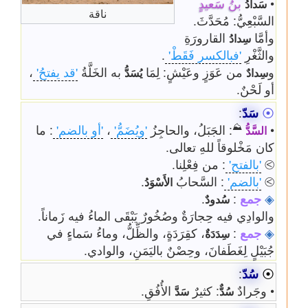
•
بنُ سَعيدٍ
سَدادُ
ناقة
السَّبْعِيُّ: مُحَدَّثَ.
وأمَّا
القارورَةِ
سِدادُ
والثَّغْرِ
'فبالكسر فَقَطْ'
.
و
من عَوَزٍ وعَيْشٍ: لِمَا
به الخَلَّةُ
'قد يفتحُ'
،
سِدادٌ
يُسَدُّ
أو لَحْنٌ.
⦿
سَدّ
:
⛰
•
: الجَبَلُ، والحاجِزُ
'ويُضَمُّ'
،
'أو بالضم'
: ما
السَّدُّ
كان مَخْلوقاً للهِ تعالى.
⧁
'بالفتح'
: من فِعْلِنا.
⧁
'بالضم'
: السَّحابُ
.
الأَسْوَدُ
◈
جمع
:
.
سُدودٌ
والوادِي فيه حِجارَةٌ وصُخُورٌ يَبْقَى الماءُ فيه زَماناً.
◈
جمع
:
، كقِرَدَةٍ، والظِّلُّ، وماءُ سَماءٍ في
سِدَدَةٌ
جُبَيْلٍ لِغَطَفانَ، وحِصْنٌ باليَمَنِ، والوادي.
⦿
سُدّ
:
• وجَرادٌ
: كثيرٌ
الأُفُقِ.
سُدٌّ
سَدَّ