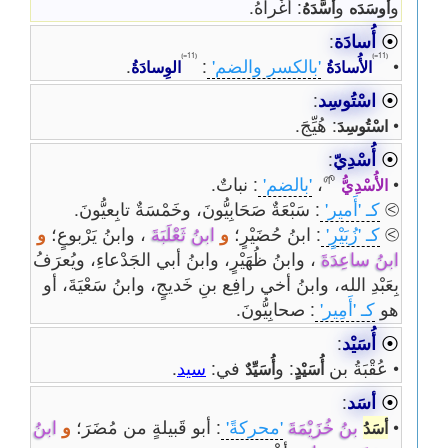
و
و
: أغْراهُ.
أوسَدَه
أسَّدَهُ
⦿
أُسادَة
:
⦅11=⦆
⦅11=⦆
•
'بالكسر والضم'
:
.
الأُسادَةُ
الوِسادَةُ
⦿
اسْتُوسِد
:
•
: هُيِّجَ.
اسْتُوسِدَ
⦿
أُسْدِيّ
:
🌱
•
،
'بالضم'
: نباتٌ.
الأُسْدِيُّ
⧁
كـ 'أَمير'
: سَبْعَةٌ صَحَابِيُّونَ، وخَمْسَةٌ تابِعيُّونَ.
⧁
كـ 'زُبَيْرٍ'
: ابنُ حُضَيْرٍ؛
و
ابنُ ثَعْلَبَةَ
، وابنُ يَرْبوعٍ؛
و
ابنُ ساعِدَةَ
، وابنُ ظُهَيْرٍ، وابنُ أبي الجَدْعاءِ، ويُعرَفُ
بِعَبْدِ الله، وابنُ أخي رافِع بنِ خَديجٍ، وابنُ سَعْيَةَ، أو
هو
كـ 'أَمِير'
: صحابِيُّونَ.
⦿
أُسَيْد
:
• عُقْبَةُ بن
: و
في:
سيد
.
أُسَيْدٍ
أُسَيِّدٌ
⦿
أسَد
:
•
بنُ خُزَيْمَةَ
'محركةً'
: أبو قَبيلةٍ من مُضَرَ؛
و
ابنُ
أسَدُ