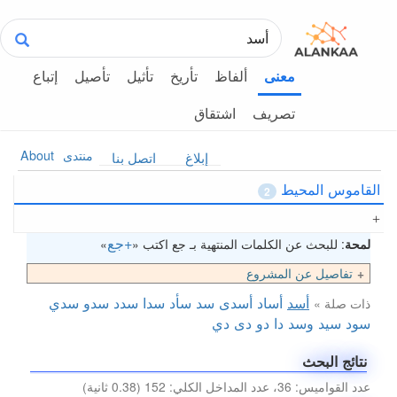
ألفاظ
تأريخ
تأثيل
تأصيل
إتباع
معنى
تصريف
اشتقاق
منتدى
About
إبلاغ
اتصل بنا
القاموس المحيط
2
+جع
لمحة
: للبحث عن الكلمات المنتهية بـ جع اكتب «
»
تفاصيل عن المشروع
أسد
أساد
أسدى
سد
سأد
سدا
سدد
سدو
سدي
ذات صلة »
سود
سيد
وسد
دا
دو
دى
دي
نتائج البحث
عدد القواميس: 36، عدد المداخل الكلي: 152 (0.38 ثانية)