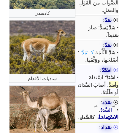
الصَّواب من القَوْلِ
والعَمَلِ.
كادسدن
⦿
سَدّ
:
•
: صارَ
سَدَّ
يَسِدُّ
.
سَديداً
⦿
سَدّ
:
•
الثُّلْمَةَ
كـ 'مَدَّ'
:
سَدَّ
أصْلَحَها، ووَثَّقَها.
⦿
اسْتَدّ
:
•
: اسْتَقامَ.
اسْتَدَّ
ساديات الأقدام
: أصابَ
،
وأسَدَّ
السَّدادَ
أو طَلَبَهُ.
⦿
سَدَد
:
⦅6=⦆
⦅6=⦆
:
•
السَّدَدُ
الاسْتِقامَةُ
،
.
كالسَّدادِ
⦿
سَداد
: