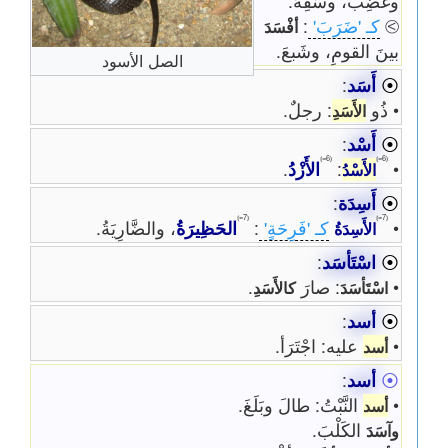
وغَضِبَ، وسَفِهَ.
⧁
كـ 'ضَرَبَ'
:
أفْسَدَ
بينَ القومِ، وشَبعَ.
الصل الأسود
⦿
أَسَد
:
• ذُو
: رجلٌ.
الأَسَدِ
⦿
أَسْد
:
⦅6=⦆
⦅6=⦆
•
:
الأَزْدُ
.
الأَسْدُ
⦿
أَسِدَة
:
⦅7=⦆
⦅7=⦆
•
كـ 'فَرِحَةٍ'
:
الحَظِيرَةُ
، والضَّارِيَةُ.
الأَسِدَةُ
⦿
اسْتَأسَد
:
•
: صارَ
.
اسْتَأسَدَ
كالأَسَدِ
⦿
أسد
:
•
عليه: اجْتَرَأ.
أسد
⦿
أسد
:
•
النَّبْتُ: طالَ وبَلَغَ.
أسد
الكَلْبَ.
وآسَدَ