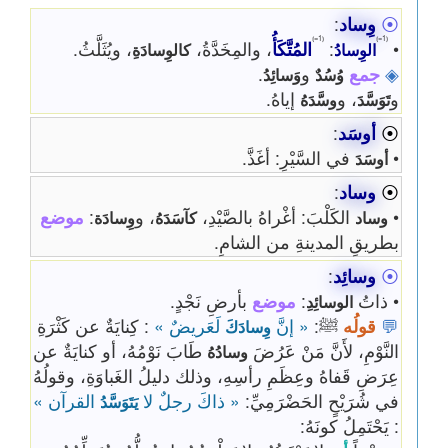
⦿
وِساد
:
⦅1=⦆
⦅1=⦆
•
:
المُتَّكَأُ
، والمِخَدَّةُ،
، ويُثَلَّثُ.
الوِسادُ
كالوِسادَةِ
◈
جمع
و
.
وُسُدٌ
وَسائِدُ
و
، و
إياهُ.
تَوَسَّدَ
وسَّدَهُ
⦿
أوسَد
:
•
في السَّيْرِ: أغَذَّ.
أوسَدَ
⦿
وساد
:
•
الكَلْبَ: أغْراهُ بالصَّيْدِ،
، و
:
موضع
وساد
كآسَدَهُ
وِسادَة
بطريقِ المدينةِ من الشامِ.
⦿
وسائِد
:
• ذاتُ
:
موضع
بأرضِ نَجْدٍ.
الوسائِدِ
💬
قولُه
ﷺ:
« إنَّ
لَعَريضٌ »
: كِنايَةٌ عن كَثْرَةِ
وِسادَكَ
النَّوْمِ، لأَنَّ مَنْ عَرُضَ
طَابَ نَوْمُهُ، أو كنايَةٌ عن
وسادُهُ
عِرَضِ قَفاهُ وعِظَمِ رأسِهِ، وذلك دليلُ الغَباوَةِ، وقولُهُ
في شُرَيْحٍ الحَضْرَمِيِّ:
« ذاكَ رجلٌ لا
القرآن »
يَتَوَسَّدُ
: يَحْتَمِلُ كونَهُ: