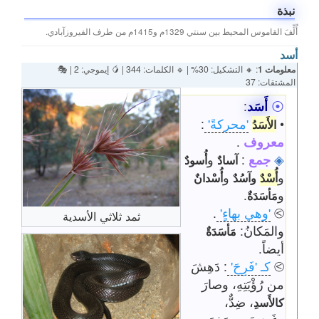
نبذة
أُلِّفَ القاموس المحيط بين سنتي 1329م و1415م من طرف الفيروزآبادي.
أسد
معلومات 1
: 🔸 التشكيل: 30% | 🔹 الكلمات: 344 | 🥭 إيموجي: 2 | 🎭
المشتقات: 37
⦿
أَسَد
:
•
'محركةً'
:
الأَسَدُ
معروف
.
◈
جمع
:
و
آسادٌ
أُسودٌ
و
و
أُسْدٌ
وآسُدٌ
أُسْدانٌ
و
.
مَأسَدَةٌ
⧁
'وهي بهاءٍ'
.
ثمد ثلاثي الأسدية
والمَكانُ:
مَأسَدَةٌ
أيضاً.
⧁
كـ 'فَرِحَ'
: دَهِشَ
من رُؤْيَتِهِ، وصارَ
، ضِدٌّ،
كالأَسدِ