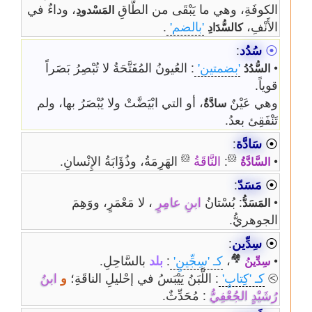
الكوفَةِ، وهي ما يَبْقَى من الطَّاقِ
، وداءٌ في
المَسْدودِ
الأَنْفِ،
'بالضم'
.
كالسُّدَادِ
⦿
سُدُد
:
•
'بضمتين'
: العُيونُ المُفَتَّحَةُ لا تُبْصِرُ بَصَراً
السُّدُدُ
قوياً.
وهي عَيْنٌ
، أو التي ابْيَضَّتْ ولا يُبْصَرُ بها، ولم
سادَّةٌ
تَنْفَقِئ بعدُ.
⦿
سَادَّة
:
🐹
🐹
•
:
النَّاقَةُ
الهَرِمَةُ، وذُؤَابَةُ الإِنْسانِ.
السَّادَّةُ
⦿
مَسَدّ
:
•
: بُسْتانُ
ابنِ عامِرٍ
، لا مَعْمَرٍ، ووَهِمَ
المَسَدُّ
الجوهريُّ.
⦿
سِدِّين
:
🏘
•
،
كـ 'سِجِّينٍ'
:
بلد
بالسَّاحِلِ.
سِدِّينُ
⧁
كـ 'كِتابٍ'
: اللَّبَنُ يَيْبَسُ في إحْليلِ الناقَةِ؛
و
ابنُ
رُشَيْدٍ الجُعْفِيُّ
: مُحَدِّثٌ.