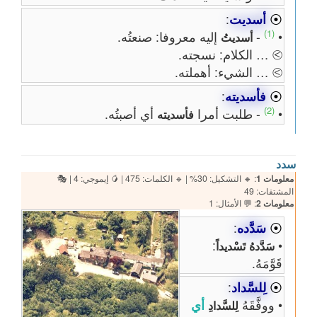
⦿
أسديت
:
(1)
•
-
إليه معروفا: صنعتُه.
أسديتُ
⧁ … الكلام: نسجته.
⧁ … الشيء: أهملته.
⦿
فأسديته
:
(2)
•
- طلبت أمرا
أي أصبتُه.
فأسديته
سدد
معلومات 1
: 🔸 التشكيل: 30% | 🔹 الكلمات: 475 | 🥭 إيموجي: 4 | 🎭
المشتقات: 49
معلومات 2
: 💬 الأمثال: 1
⦿
سَدَّده
:
:
•
سَدَّدهُ
تَسْديداً
قَوَّمَهُ.
⦿
لِلسَّداد
:
• ووفَّقَهُ
أي
لِلسَّدادِ