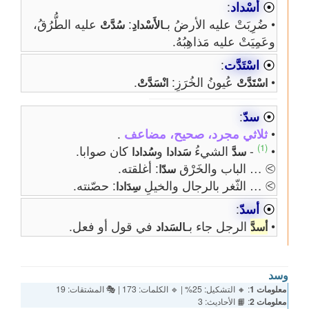
⦿
أَسْداد
:
• ضُرِبَتْ عليه الأرضُ بـ
:
عليه الطُّرُقُ،
الأَسْدادِ
سُدَّتْ
وعَمِيَتْ عليه مَذاهِبُهُ.
⦿
اسْتَدَّت
:
•
عُيونُ الخُرَزِ:
.
اسْتَدَّتْ
انْسَدَّتْ
⦿
سدّ
:
•
ثلاثي مجرد، صحيح، مضاعف
.
(1)
•
-
الشيءُ
و
كان صوابا.
سدَّ
سَدادا
سُدادا
⧁ … الباب والخَرْق
: أغلقته.
سدّا
⧁ … الثّغر بالرجال والخيلِ
: حصّنته.
سِدَادا
⦿
أسدّ
:
•
الرجل جاء بـ
في قول أو فعل.
أسدَّ
السَداد
وسد
معلومات 1
: 🔸 التشكيل: 25% | 🔹 الكلمات: 173 | 🎭 المشتقات: 19
معلومات 2
: 📙 الأحاديث: 3