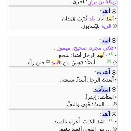
رَبِيعَةَ بنِ نِزارٍ
: أخْرَى.
⦿
أسَد
:
•
آباذَ:
بلد
قُرْبَ هَمَذانَ.
أسَدُ
⧁
قرية
بِنَيْسابورَ.
⦿
أسِد
:
•
ثلاثي مجرد، صحيح، مهموز
.
(1)
•
-
الرجل
: شجع.
أسِد
أسَدا
🐹
(2)
⧁
- … أيضَاً: دَهِشَ من
حين رَآه.
الأسدِ
⦿
أَسَدت
:
•
الرجلَ
: سَبعته.
أَسَدتُ
أَسداً
⦿
استأسَد
:
•
: اِجترأَ.
استأسَد
⧁ … النبتُ: قَوِي والتفَّ.
⦿
آسَد
:
(1)
•
-
الكلبَ: أَغراه بالصيد.
آسَدَ
⧁ … بين القوم:
بينهم.
أفسد