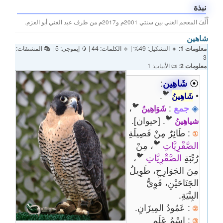
نبذة
أُلِّفَ المعجم الغني بين سنتي 2001م و2017م من طرف عبد الغني أبو العزم.
شاهين
معلومات 1
: 🔸 التشكيل: 49% | 🔹 الكلمات: 44 | 🥭 إيموجي: 5 | 🎭 المشتقات:
3
معلومات 2
: 📜 الأبيات: 1
⦿
شَاهِين
:
🐦
.
•
شَاهِينُ
🐦
◈
جمع
:
،
شَوَاهِينُ
🐦
. [حيوان].
شياهِينُ
: طَائِرٌ مِنْ فَصِيلَةِ
①
🐦
الصَّقْرِيَّاتِ
، مِنْ
🐦
رُتْبَةِ
الصَّقْرِيَّاتِ
،
مِنَ الجَوَارِحِ، طَوِيلُ
الجَنَاحَيْنِ، قَوِيُّ
البِنْيَةِ.
: عَمُودُ المِيزَانِ.
②
: اِسْمُ عَلَمٍ
③