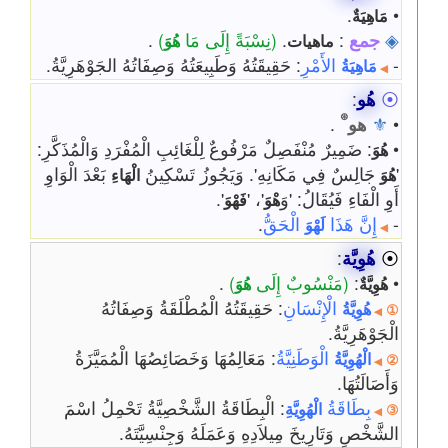
.
•
مَاهِيَةٌ
◈
جمع
:
.
(نِسْبَةً إِلَى مَا
)
.
ماهيات
هُوَ
-
الأَمْرِ
: حَقِيقَتُهُ وَطَبِيعَتُهُ وَصِفَاتُهُ الجَوْهَرِيَّةُ.
مَاهِيَةُ
◀
⦿
هُو
:
⊛
•
⚜
هو
.
•
: ضَمِيرٌ مُنْفَصِلٌ مَرْفُوعٌ لِلْغَائِبِ الْمُفْرَدِ وَالْمُذَكَّرِ:
هُوَ
'
جَالِسٌ فِي مَكَانِهِ'. وَيَجُوزُ تَسْكِينُ
بَعْدَ الْوَاوِ
هُوَ
الْهَاءِ
أَوِ الْفَاءِ فَيُقَالُ: 'وَ
'، '
'.
هْوَ
فَهْوَ
-
إِنَّ هَذَا
الْحَقُّ
.
لَهْوَ
◀
⦿
هُوِيَّة
:
•
:
(مَنْسُوبٌ إِلَى
)
.
هُوِيَّةٌ
هُوَ
الْإِنْسَانِ
: حَقِيقَتُهُ الْمُطْلَقَةُ وَصِفَاتُهُ
هُوِيَّةُ
①
◀
الْجَوْهَرِيَّةُ.
الْوَطَنِيَّةُ
: مَعَالِمُهَا وَخَصَائِصُهَا الْمُمَيَّزَةُ
الْهُوِيَّةُ
②
◀
وَأَصَالَتُهَا.
بِطَاقَةُ
: الْبِطَاقَةُ الشَّخْصِيَّةُ تَحْمِلُ اسْمَ
الْهُوِيَّةِ
③
◀
الشَّخْصِ وَتَارِيخَ مِيلاَدِهِ وَعَمَلَهُ وَجِنْسِيَّتَهُ.