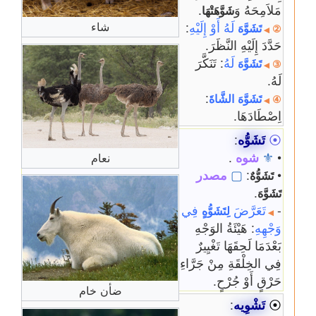
مَلاَمِحَهُ وَ
.
شَوَّهَتْهَا
شاء
لَهُ أَوْ إِلَيْهِ
:
تَشَوَّهَ
②
◀
حَدَّدَ إِلَيْهِ النَّظَرَ.
لَهُ
: تَنَكَّرَ
تَشَوَّهَ
③
◀
لَهُ.
:
تَشَوَّهَ
الشَّاةَ
④
◀
اِصْطَادَهَا.
⦿
تَشَوُّه
:
•
⚜
شوه
.
نعام
•
:
▢
مصدر
تَشَوُّهٌ
.
تَشَوَّهَ
-
تَعَرَّضَ
فِي
لِتَشَوُّهٍ
◀
وَجْهِهِ
: هَيْئَةُ الوَجْهِ
بَعْدَمَا لَحِقَهَا تَغْيِيرٌ
فِي الخِلْقَةِ مِنْ جَرَّاءِ
حَرْقٍ أَوْ جُرْحٍ.
ضأن خام
⦿
تَشْوِيه
: