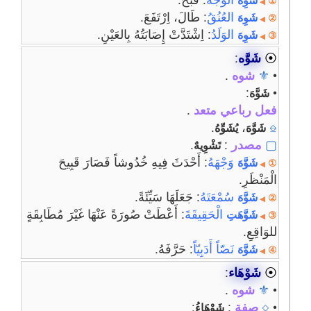
①
◀
العُنُقُ
: طَالَ، اِرْتَفَعَ.
شَوِهَ
②
◀
الوَلَدُ
: اِشْتَدَّتْ إِصَابَتُهُ بِالعَيْنِ.
شَوِهَ
③
◀
⦿
شَوَّه
:
•
⚜
شوه
.
:
•
شَوَّهَ
فعل رباعي متعد
.
.
،
⎒
شَوَّهَ
يُشَوِّهُ
▢
مصدر
:
.
تَشْوِيهٌ
وَجْهَهُ
: أَحْدَثَ فِيهِ خُدُوشاً فَصَارَ قَبِيحَ
شَوَّهَ
①
◀
الْمَنْظَرِ.
سُمْعَتَهُ
: جَعَلَهَا سَيِّئَةً.
شَوَّهَ
②
◀
الْحَقِيقَةَ
: أَعْطَتْ صُورَةً عَنْهَا غَيْرَ مُطَابِقَةٍ
شَوَّهَتِ
③
◀
للوَاقِعِ.
نَصّاً أَدَبِيّاً
: حَرَّفَهُ.
شَوَّهَ
④
◀
⦿
شَوْهَاء
:
•
⚜
شوه
.
•
⎐
صفة
:
:
شَوْهَاءُ