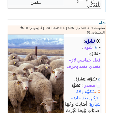
شاهين
لِلْمُذَكَّرِ.
شاه
معلومات 1
: 🔸 التشكيل: 55% | 🔹 الكلمات: 353 | 🥭 إيموجي: 8 | 🎭
المشتقات: 52
⦿
تَشَوَّه
:
•
⚜
شوه
.
:
•
تَشَوَّهَ
فعل خماسي لازم
متعدي متعد بحرف
.
.
،
⎒
تَشَوَّهَ
يَتَشَوَّهُ
▢
مصدر
:
.
تَشَوُّهٌ
وَجْهُ
تَشَوَّهَ
①
◀
الرَّجُلِ بَعْدَ حَادِثَةِ
سَيَّارَةٍ
: أَصَابَتْ وَجْهَهُ
إِصَابَاتٍ بَلِيغَةً غَيَّرَتْ