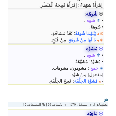
'اِمْرَأَةٌ
': اِمْرَأَةٌ قَبِيحَةُ الْمَنْظَرِ.
شَوْهَاءُ
⦿
شُوهَة
:
•
⚜
شوه
.
:
•
شُوهَةٌ
بَيْنَهُمَا
: بُعْدُ مَسَافَةٍ.
شُوهَةٌ
①
◀
يَا لَهَا مِنْ
: مِنْ قُبْحٍ.
شُوهَةٍ
②
◀
⦿
مُشَوَّه
:
•
⚜
شوه
.
.
:
•
مُشَوَّهٌ
مُشَوَّهٌةٌ
◈
جمع
:
،
.
مشوهون
مشوهات
[مفعول] مِنْ
.
شَوَّهَ
-
الخِلْقَةِ
: قَبِيحُ الخِلْقَةِ.
مُشَوَّهُ
◀
هو
معلومات 1
: 🔸 التشكيل: 70% | 🔹 الكلمات: 99 | 🎭 المشتقات: 15
⦿
مَاهِيَة
: