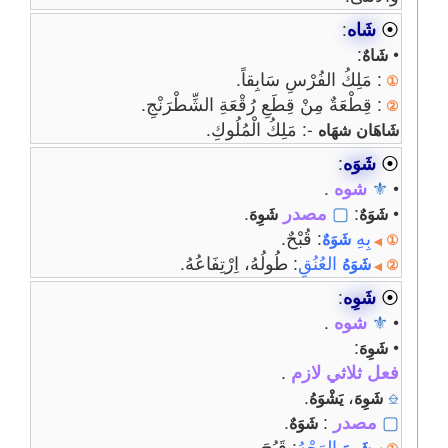
⦿
شَاه
:
:
•
شَاهٌ
: مَلِكُ الفُرْسِ سَابِقاً.
①
: قِطْعَةٌ مِنْ قِطَعِ رُقْعَةِ الشِّطْرَنْجِ.
②
-: مَلِكُ الْمُلُوكِ.
شَاهَان
شهَاه
⦿
شَوَه
:
•
⚜
شوه
.
•
:
▢
مصدر
.
شَوَهٌ
شَوِهَ
بِهِ
: قُبْحٌ.
شَوَهٌ
①
◀
العُنُقِ
: طُولُهُ، اِرْتِفَاعُهُ.
شَوَهُ
②
◀
⦿
شَوِه
:
•
⚜
شوه
.
:
•
شَوِهَ
فعل ثلاثي لازم
.
.
،
⎒
شَوِهَ
يَشْوَهُ
▢
مصدر
:
.
شَوَهٌ
الوَجْهُ
: قَبُحَ.
شَوِهَ