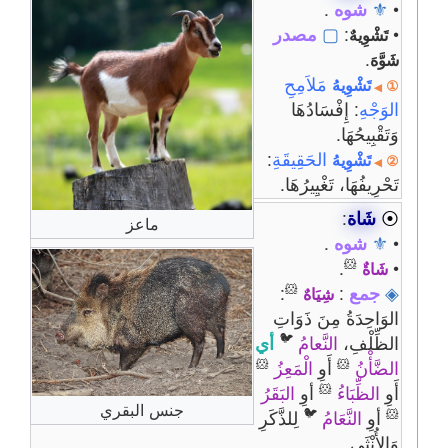
•
⚜
شوه
.
•
:
▢
مصدر
تَشْوِيهٌ
.
شَوَّهَ
مَلاَمِحِ
تَشْوِيهُ
①
◀
الوَجْهِ
: إِفْسَادُهَا
وَتَقْبِيحُهَا.
الحَقِيقَةِ
:
تَشْوِيهُ
②
◀
تَحْرِيفُهَا، تَغْيِيرُهَا.
⦿
شَاة
:
ماعز
•
⚜
شوه
.
🐹
.
•
شَاةٌ
🐹
◈
جمع
:
:
شِيَاهٌ
الوَاحِدَةُ مِنَ ذَوَاتِ
🐦
الظِّلْفِ،
النَّعامُ
أي
🐹
🐹
الضَّأْنُ
أَوِ
الْمَعِزُ
🐹
أَوِ
الظِّبَاءُ
أوِ
البَقَرُ
جنس البقري
🐦
🐹
أوِ
النَّعَامُ
لِلذَّكَرِ
وَالأُنْثَى.