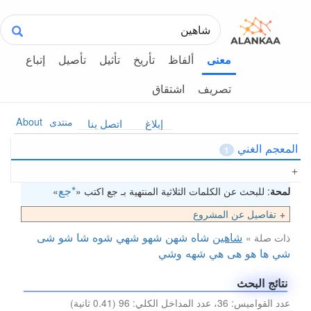
ألفاظ
تأريخ
تأثيل
تأصيل
إتباع
معنى
تصريف
اشتقاق
منتدى
About
إبلاغ
اتصل بنا
المعجم الغني
1
*جع
لمحة
: للبحث عن الكلمات الثلاثية المنتهية بـ جع اكتب «
»
تفاصيل عن المشروع
شاهين
شاه
شهن
شهو
شهي
شوه
شا
شو
شى
ذات صلة »
شي
ها
هو
هى
هي
شهه
وشي
نتائج البحث
عدد القواميس: 36، عدد المداخل الكلي: 96 (0.41 ثانية)