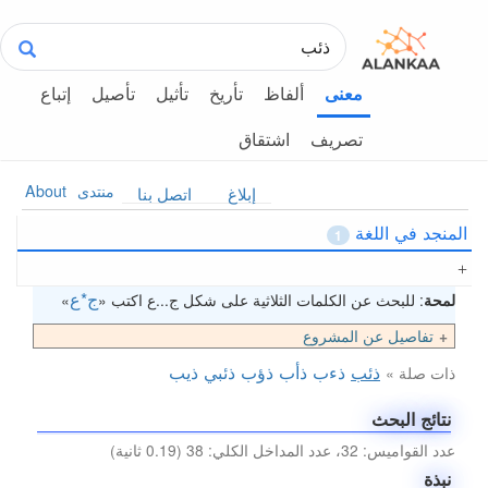
ألفاظ
تأريخ
تأثيل
تأصيل
إتباع
معنى
تصريف
اشتقاق
منتدى
About
إبلاغ
اتصل بنا
المنجد في اللغة
1
ج*ع
لمحة
: للبحث عن الكلمات الثلاثية على شكل ج...ع اكتب «
»
تفاصيل عن المشروع
ذئب
ذءب
ذأب
ذؤب
ذئبي
ذيب
ذات صلة »
نتائج البحث
عدد القواميس: 32، عدد المداخل الكلي: 38 (0.19 ثانية)
نبذة