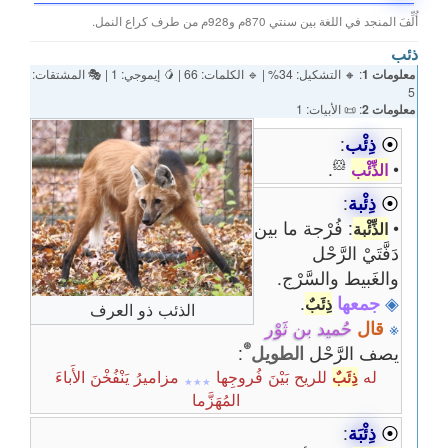
أُلِّفَ المنجد في اللغة بين سنتي 870م و928م من طرف كراع النمل.
ذئب
معلومات 1
: 🔸 التشكيل: 34% | 🔹 الكلمات: 66 | 🥭 إيموجي: 1 | 🎭 المشتقات:
5
معلومات 2
: 📜 الأبيات: 1
⦿
ذِئْب
:
🐹
.
•
الذِّئْب
⦿
ذِئْبة
:
•
: فُرْجة ما بين
الذِّئْبة
دَفَّتَيْ الرَّحْل
والغَبيط والسَّرْج.
◈
جمعها
.
ذِئَبٌ
الذئب ذو العرف
※
قال
حُميد بن ثَوْر
⊛
يصف الرَّحْل
الطويل
:
له
للريح بَيْنَ فُروجِها
مزاميرُ يَنْفُخْنَ الأَباءَ
ذِئَبٌ
٭٭٭
المُهَزَّما
⦿
ذِئْبَة
: