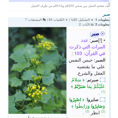
أُلِّفَ معجم الجمل بين سنتي 2003م و2010م من طرف الجمل.
صبر
معلومات 1
: 🔸 التشكيل: 20% | 🔹 الكلمات: 34 | 🎭 المشتقات: 7
معلومات 2
: 📖 الآيات: 2
⦿
صبر
:
• [!]
:
عدد
صبر
المرات التي ذكرت
في القرآن: 103
:
: حبس النفس
الصبر
علي ما يقتضيه
العقل والشرع.
۝
:
﴿ سَلامٌ
صبرتم
عَلَيْكُمْ بِمَا
﴾
صَبَرْتُمْ
(1)
.
﴿
:
۝
صابروا
اصْبِرُوا
وَ
وَرَابِطُوا ﴾
صَابِرُوا
(3)
(2)
انظر
.
سنيسيو صبار